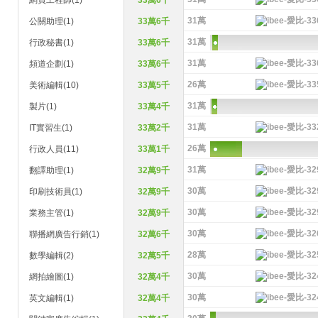
網頁工程師(1)
33萬6千
31萬
公關助理(1)
33萬6千
31萬
行政秘書(1)
33萬6千
31萬
頻道企劃(1)
33萬6千
26萬
美術編輯(10)
33萬5千
31萬
製片(1)
33萬4千
31萬
IT實習生(1)
33萬2千
26萬
行政人員(11)
33萬1千
31萬
翻譯助理(1)
32萬9千
30萬
印刷技術員(1)
32萬9千
30萬
業務主管(1)
32萬9千
30萬
聯播網廣告行銷(1)
32萬6千
28萬
數學編輯(2)
32萬5千
30萬
網拍繪圖(1)
32萬4千
30萬
英文編輯(1)
32萬4千