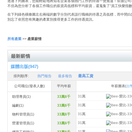
透過下列圖表，您能輕鬆地將知名企業各個熱門工作的待遇一覽無遺！依循公司名稱
不但為您分析了各個工作職位的薪資高低標和平均薪資，還蒐集了“員工快樂指數
在下列綠色橫條圖左右兩端的數字分別代表該行職稱的待遇之高低標，而中間白
別忘了依照您有興趣的產業別搜尋更多工作的待遇資訊。
所有產業
>>
產業薪情
媒體出版(947)
最高工資
排列順序:
熱門報告
最多報告
公司職位(發表人數)
平均年薪
年薪圖表(
台
31萬
助理專員(1)
33萬6千
31萬
編劇(1)
33萬6千
31萬
物料管理員(1)
33萬6千
31萬
營運管理員(1)
33萬6千
31萬