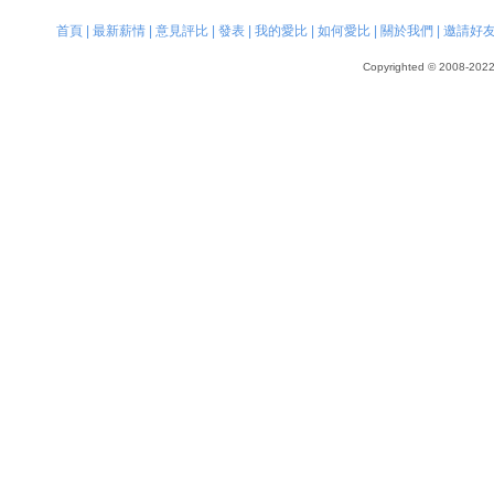
首頁
|
最新薪情
|
意見評比
|
發表
|
我的愛比
|
如何愛比
|
關於我們
|
邀請好
Copyrighted © 2008-2022, 