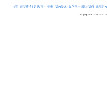
首頁
|
最新薪情
|
意見評比
|
發表
|
我的愛比
|
如何愛比
|
關於我們
|
邀請好
Copyrighted © 2008-2022, 