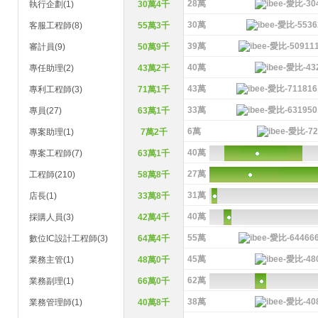
28萬
執行企劃(1)
30萬4千
30萬
客服工程師(8)
55萬3千
39萬
審計員(9)
50萬9千
40萬
專任助理(2)
43萬2千
43萬
專利工程師(3)
71萬1千
33萬
專員(27)
63萬1千
6萬
專案助理(1)
7萬2千
40萬
專案工程師(7)
63萬1千
27萬
工程師(210)
58萬8千
31萬
店長(1)
33萬8千
40萬
採購人員(3)
42萬4千
55萬
數位IC設計工程師(3)
64萬4千
45萬
業務主管(1)
48萬0千
62萬
業務副理(1)
66萬0千
38萬
業務管理師(1)
40萬8千