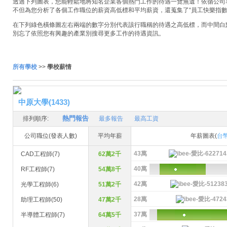
透過下列圖表，您能輕鬆地將知名企業各個熱門工作的待遇一覽無遺！依循公司名稱
不但為您分析了各個工作職位的薪資高低標和平均薪資，還蒐集了“員工快樂指數
在下列綠色橫條圖左右兩端的數字分別代表該行職稱的待遇之高低標，而中間白
別忘了依照您有興趣的產業別搜尋更多工作的待遇資訊。
所有學校
>>
學校薪情
中原大學(1433)
熱門報告
排列順序:
最多報告
最高工資
公司職位(發表人數)
平均年薪
年薪圖表(
台
43萬
CAD工程師(7)
62萬2千
40萬
RF工程師(7)
54萬8千
42萬
光學工程師(6)
51萬2千
28萬
助理工程師(50)
47萬2千
37萬
半導體工程師(7)
64萬5千