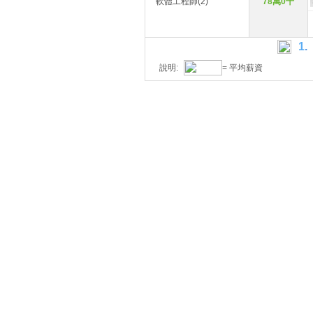
軟體工程師(2)
78萬0千
1
.
說明:
= 平均薪資