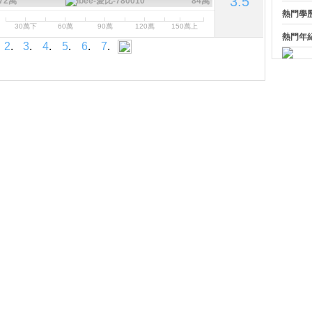
3.5
72萬
84萬
熱門學
30萬下
60萬
90萬
120萬
150萬上
熱門年
2
.
3
.
4
.
5
.
6
.
7
.