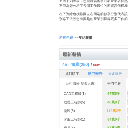
透過下列圖表，您能輕鬆地將知名企業各個熱門
不但為您分析了各個工作職位的薪資高低標和
在下列綠色橫條圖左右兩端的數字分別代表該
別忘了依照您有興趣的產業別搜尋更多工作的
所有年紀
>>
年紀薪情
45 - 49歲(250)
1 new
熱門報告
排列順序:
最多報告
公司職位(發表人數)
平均年薪
CAD工程師(1)
67萬5千
助理工程師(5)
46萬8千
協理(5)
118萬2千
客服工程師(1)
84萬0千