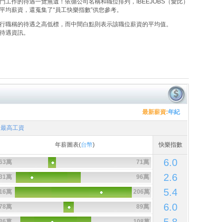
工作的待遇一覽無遺！依循公司名稱和職位排列，IBEEJOBS（愛比）
平均薪資，還蒐集了“員工快樂指數”供您參考。
行職稱的待遇之高低標，而中間白點則表示該職位薪資的平均值。
待遇資訊。
最新薪資:
年紀
最高工資
年薪圖表(
台幣
)
快樂指數
6.0
63萬
71萬
2.6
31萬
96萬
5.4
16萬
206萬
6.0
78萬
89萬
36萬
108萬