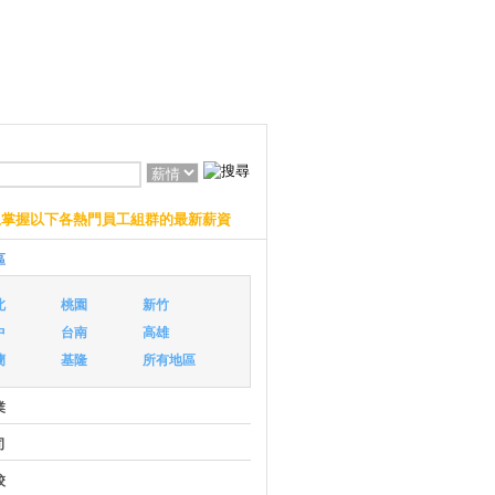
上掌握以下各熱門員工組群的最新薪資
區
北
桃園
新竹
中
台南
高雄
蘭
基隆
所有地區
業
司
校