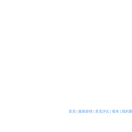
首頁
|
最新薪情
|
意見評比
|
發表
|
我的