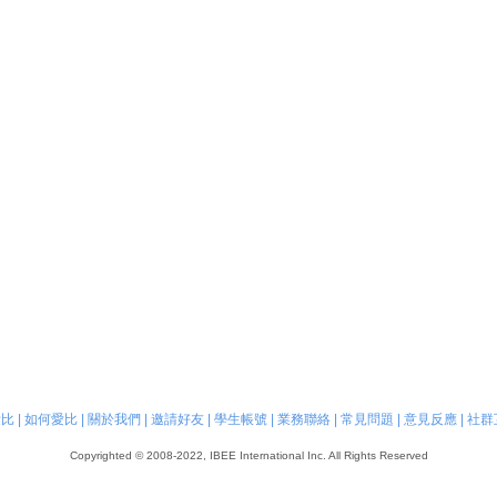
愛比
|
如何愛比
|
關於我們
|
邀請好友
|
學生帳號
|
業務聯絡
|
常見問題
|
意見反應
|
社群
Copyrighted © 2008-2022, IBEE International Inc. All Rights Reserved