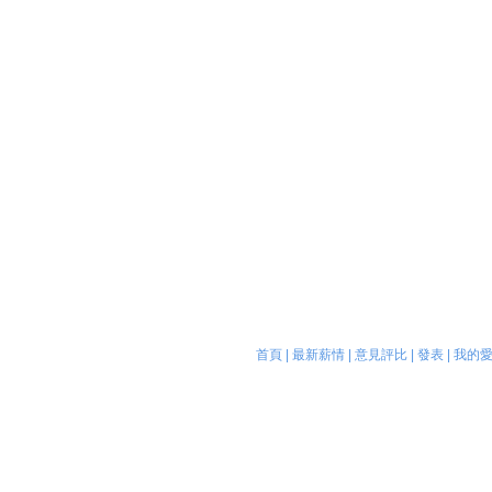
首頁
|
最新薪情
|
意見評比
|
發表
|
我的