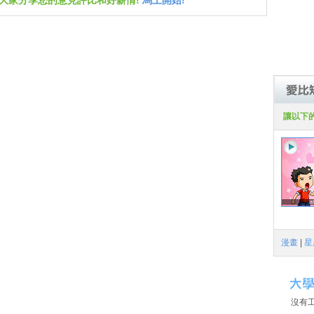
跟大家分享您的意見評比和好薪情!
馬上開始!
讓以下
漫畫
|
星
沒有