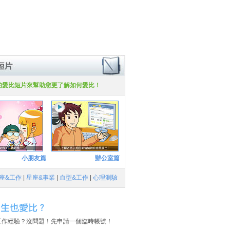
的愛比短片來幫助您更了解如何愛比！
小朋友篇
辦公室篇
座&工作
|
星座&事業
|
血型&工作
|
心理測驗
工作經驗？沒問題！先申請一個臨時帳號！