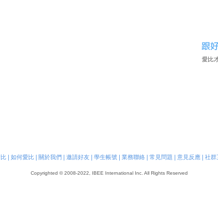
愛比
愛比
|
如何愛比
|
關於我們
|
邀請好友
|
學生帳號
|
業務聯絡
|
常見問題
|
意見反應
|
社群
Copyrighted © 2008-2022, IBEE International Inc. All Rights Reserved