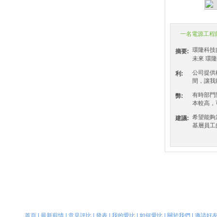
4.5
一名電源工程
環隆科技
摘要:
未來 環隆
公司提供
利:
間，讓我
有時部門
弊:
本較高，
希望能夠
建議:
基層員工
首頁
|
最新薪情
|
意見評比
|
發表
|
我的愛比
|
如何愛比
|
關於我們
|
邀請好