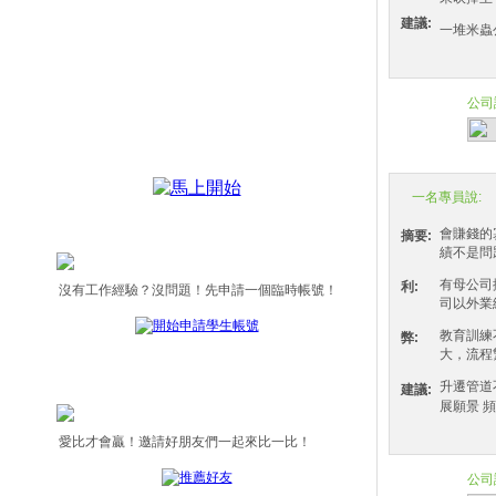
建議:
一堆米蟲
公司
5.6
一名專員說:
會賺錢的
摘要:
績不是問
有母公司
利:
沒有工作經驗？沒問題！先申請一個臨時帳號！
司以外業
教育訓練
弊:
大，流程
升遷管道
建議:
展願景 頻
愛比才會贏！邀請好朋友們一起來比一比！
公司