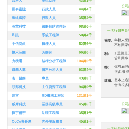
台科大
學生助理
43萬1千
公司
國泰產險
行政人員
44萬4千
5.1
匯竑國際
行政人員
35萬4千
英業科技
策略採購管理師
68萬0千
一名行銷專員
和訊
系統工程師
50萬4千
年輕人醒
摘要:
中信商銀
櫃檯人員
52萬6千
不如回家
悅禾莊園
芳療師
66萬0千
1.重視員
利:
管和同事
力積電
結構分析工程師
104萬0千
你有滿滿
弊:
凱基人壽
資料分析人員
63萬4千
很多.發
杏一醫療
專員
43萬8千
基本上這
建議:
會有很多面
頎邦科技
主任資深工程師
94萬0千
達方
RD機構工程師
131萬1千
公司
威摩科技
業務高級專員
45萬6千
6.3
恆宇精密
助理工程師
35萬1千
CoCo壹番屋
內外場服務員
45萬1千
一名研發替代