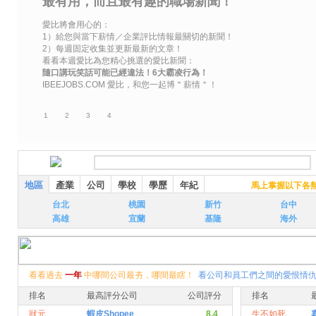
最有用，而且最有趣的職場新聞！
愛比將會用心的：
1）給您與當下薪情／企業評比情報最關切的新聞！
2）每週固定收集並更新最新的文章！
看看本週愛比為您精心挑選的愛比新聞：
隨口講玩笑話可能已經違法！6大霸凌行為！
IBEEJOBS.COM 愛比，和您一起博＂薪情＂！
1
2
3
4
地區
產業
公司
學校
學歷
年紀
馬上掌握以下各熱門員
台北
桃園
新竹
台中
高雄
宜蘭
基隆
海外
看看過去
一年
中哪間公司最夯，哪間最瞎！
看公司和員工們之間的愛恨情
排名
最高評分公司
公司評分
排名
狀元
蝦皮Shopee
8.4
生不如死