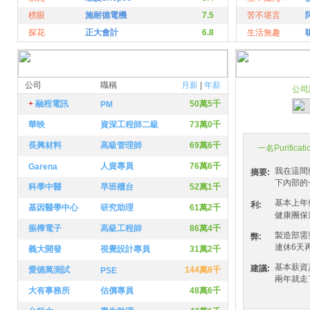
榜眼
施耐德電機
7.5
苦不堪言
探花
正大會計
6.8
生活無趣
公司
職稱
月薪
|
年薪
公司
6.7
+
融程電訊
50萬5千
PM
華映
資深工程師二級
73萬0千
長興材料
高級管理師
69萬6千
一名Purificati
人資專員
76萬6千
Garena
我在這間
摘要:
下內部的
科學中醫
早班櫃台
52萬1千
基本上年
利:
基因醫學中心
研究助理
61萬2千
健康團保
振樺電子
高級工程師
86萬4千
製造部需
弊:
連休6天再
義大開發
視覺設計專員
31萬2千
基本薪資
建議:
愛德萬測試
144萬8千
PSE
兩年就走
大有事務所
估價專員
48萬6千