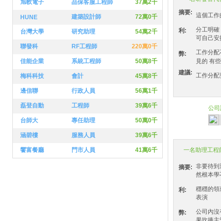
旭軟電子
品保客服工程師
37萬2千
摘要:
這個工作
建築設計師
72萬0千
HUNE
分工明確
利:
台灣大學
研究助理
54萬2千
可自己安
聯發科
RF工程師
220萬0千
工作分配
弊:
佳能企業
系統工程師
50萬8千
見的 有些
建議:
工作分配
梅科科技
會計
45萬8千
邊信聯
行政人員
56萬1千
磊登自動
工程師
39萬6千
公司
1.0
台師大
專任助理
50萬0千
涵碧樓
服務人員
39萬6千
饗富餐廳
門市人員
41萬6千
一名助理工程
非要待到
摘要:
然根本學
穩穩的領
利:
表演
公司內沒
弊:
果吹捧主