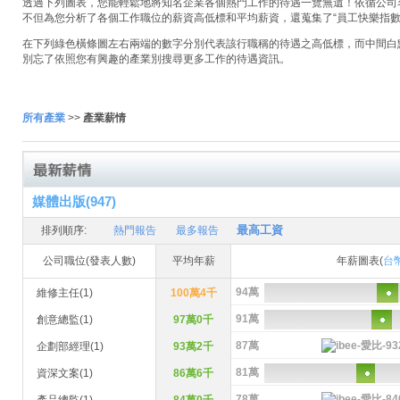
透過下列圖表，您能輕鬆地將知名企業各個熱門工作的待遇一覽無遺！依循公司名稱
不但為您分析了各個工作職位的薪資高低標和平均薪資，還蒐集了“員工快樂指數
在下列綠色橫條圖左右兩端的數字分別代表該行職稱的待遇之高低標，而中間白
別忘了依照您有興趣的產業別搜尋更多工作的待遇資訊。
所有產業
>>
產業薪情
媒體出版(947)
最高工資
排列順序:
熱門報告
最多報告
公司職位(發表人數)
平均年薪
年薪圖表(
台
94萬
維修主任(1)
100萬4千
91萬
創意總監(1)
97萬0千
87萬
企劃部經理(1)
93萬2千
81萬
資深文案(1)
86萬6千
78萬