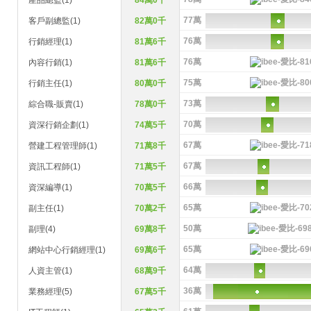
產品總監(1)
84萬0千
77萬
客戶副總監(1)
82萬0千
76萬
行銷經理(1)
81萬6千
76萬
內容行銷(1)
81萬6千
75萬
行銷主任(1)
80萬0千
73萬
綜合職-販賣(1)
78萬0千
70萬
資深行銷企劃(1)
74萬5千
67萬
營建工程管理師(1)
71萬8千
67萬
資訊工程師(1)
71萬5千
66萬
資深編導(1)
70萬5千
65萬
副主任(1)
70萬2千
50萬
副理(4)
69萬8千
65萬
網站中心行銷經理(1)
69萬6千
64萬
人資主管(1)
68萬9千
36萬
業務經理(5)
67萬5千