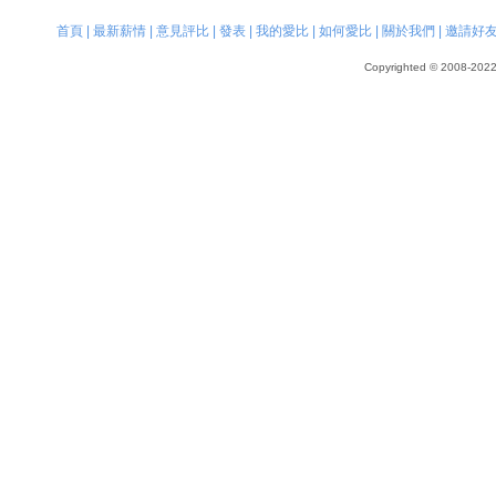
首頁
|
最新薪情
|
意見評比
|
發表
|
我的愛比
|
如何愛比
|
關於我們
|
邀請好
Copyrighted © 2008-2022, 