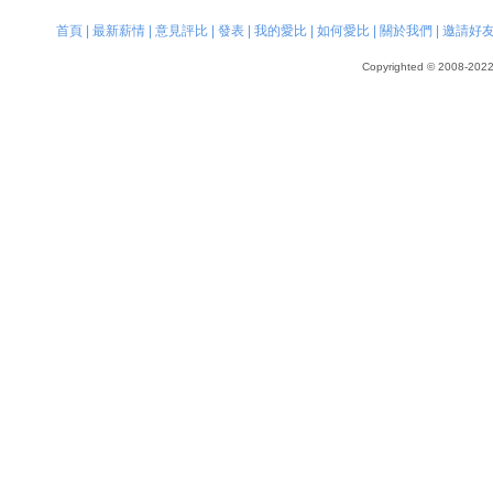
首頁
|
最新薪情
|
意見評比
|
發表
|
我的愛比
|
如何愛比
|
關於我們
|
邀請好
Copyrighted © 2008-2022, 