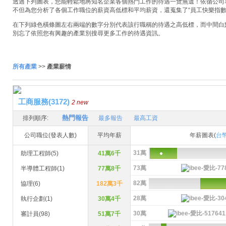
透過下列圖表，您能輕鬆地將知名企業各個熱門工作的待遇一覽無遺！依循公司名稱
不但為您分析了各個工作職位的薪資高低標和平均薪資，還蒐集了“員工快樂指數
在下列綠色橫條圖左右兩端的數字分別代表該行職稱的待遇之高低標，而中間白
別忘了依照您有興趣的產業別搜尋更多工作的待遇資訊。
所有產業
>>
產業薪情
工商服務(3172)
2 new
熱門報告
排列順序:
最多報告
最高工資
公司職位(發表人數)
平均年薪
年薪圖表(
台
31萬
助理工程師(5)
41萬6千
73萬
半導體工程師(1)
77萬8千
82萬
協理(6)
182萬3千
28萬
執行企劃(1)
30萬4千
30萬
審計員(98)
51萬7千