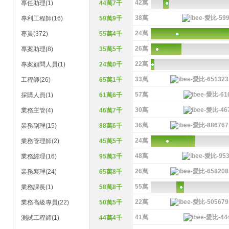
42萬
專任助理(1)
44萬7千
38萬
專利工程師(16)
59萬9千
24萬
專員(372)
55萬4千
26萬
專案助理(8)
35萬5千
22萬
專案顧問人員(1)
24萬0千
33萬
工程師(26)
65萬1千
57萬
採購人員(1)
61萬6千
30萬
業務主管(4)
46萬7千
36萬
業務副理(15)
88萬6千
24萬
業務管理師(2)
45萬5千
48萬
業務經理(16)
95萬3千
26萬
業務襄理(24)
65萬8千
55萬
業務課長(1)
58萬8千
22萬
業務高級專員(22)
50萬5千
41萬
測試工程師(1)
44萬4千