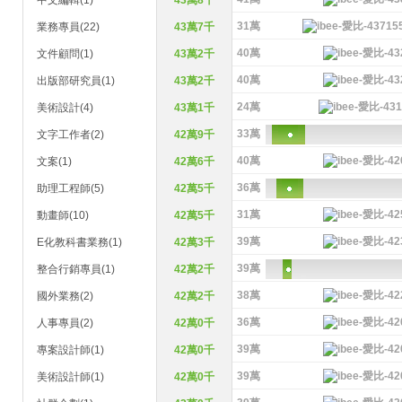
中文編輯(1)
43萬8千
31萬
業務專員(22)
43萬7千
40萬
文件顧問(1)
43萬2千
40萬
出版部研究員(1)
43萬2千
24萬
美術設計(4)
43萬1千
33萬
文字工作者(2)
42萬9千
40萬
文案(1)
42萬6千
36萬
助理工程師(5)
42萬5千
31萬
動畫師(10)
42萬5千
39萬
E化教科書業務(1)
42萬3千
39萬
整合行銷專員(1)
42萬2千
38萬
國外業務(2)
42萬2千
36萬
人事專員(2)
42萬0千
39萬
專案設計師(1)
42萬0千
39萬
美術設計師(1)
42萬0千