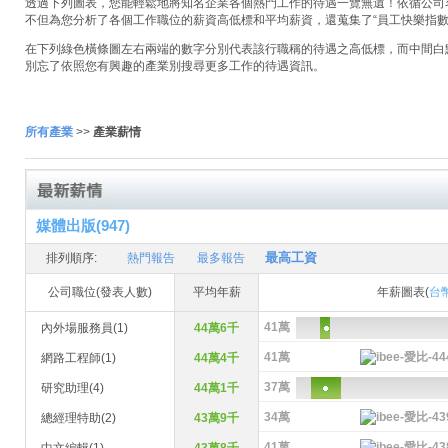
透過下列圖表，您能輕鬆地將知名企業各個熱門工作的待遇一覽無遺！依循公司名稱
不但為您分析了各個工作職位的薪資高低標和平均薪資，還蒐集了“員工快樂指數
在下列綠色橫條圖左右兩端的數字分別代表該行職稱的待遇之高低標，而中間白
別忘了依照您有興趣的產業別搜尋更多工作的待遇資訊。
所有產業
>>
產業薪情
媒體出版(947)
最高工資
排列順序:
熱門報告
最多報告
公司職位(發表人數)
平均年薪
年薪圖表(
台
41萬
內外場服務員(1)
44萬6千
41萬
網路工程師(1)
44萬4千
37萬
研究助理(4)
44萬1千
34萬
總經理特助(2)
43萬9千
41萬