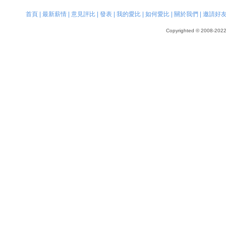
首頁
|
最新薪情
|
意見評比
|
發表
|
我的愛比
|
如何愛比
|
關於我們
|
邀請好
Copyrighted © 2008-2022, 