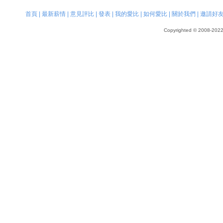
首頁
|
最新薪情
|
意見評比
|
發表
|
我的愛比
|
如何愛比
|
關於我們
|
邀請好
Copyrighted © 2008-2022, 