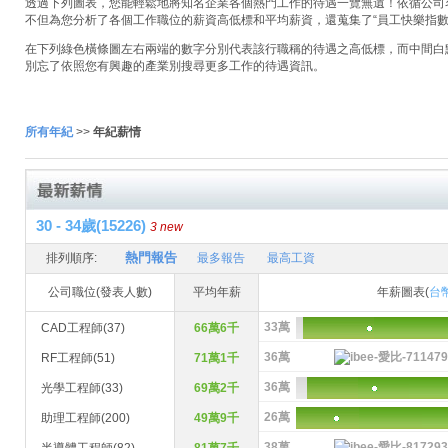
透過下列圖表，您能輕鬆地將知名企業各個熱門工作的待遇一覽無遺！依循公司名稱
不但為您分析了各個工作職位的薪資高低標和平均薪資，還蒐集了“員工快樂指數
在下列綠色橫條圖左右兩端的數字分別代表該行職稱的待遇之高低標，而中間白
別忘了依照您有興趣的產業別搜尋更多工作的待遇資訊。
所有年紀
>>
年紀薪情
30 - 34歲(15226)
3 new
熱門報告
排列順序:
最多報告
最高工資
公司職位(發表人數)
平均年薪
年薪圖表(
台
33萬
CAD工程師(37)
66萬6千
36萬
RF工程師(51)
71萬1千
36萬
光學工程師(33)
69萬2千
26萬
助理工程師(200)
49萬9千
38萬