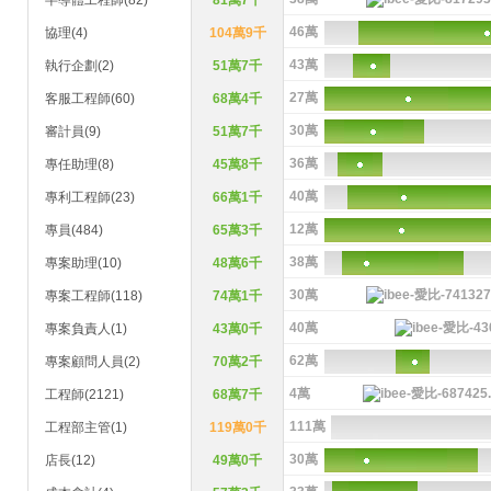
半導體工程師(82)
81萬7千
46萬
協理(4)
104萬9千
43萬
執行企劃(2)
51萬7千
27萬
客服工程師(60)
68萬4千
30萬
審計員(9)
51萬7千
36萬
專任助理(8)
45萬8千
40萬
專利工程師(23)
66萬1千
12萬
專員(484)
65萬3千
38萬
專案助理(10)
48萬6千
30萬
專案工程師(118)
74萬1千
40萬
專案負責人(1)
43萬0千
62萬
專案顧問人員(2)
70萬2千
4萬
工程師(2121)
68萬7千
111萬
工程部主管(1)
119萬0千
30萬
店長(12)
49萬0千