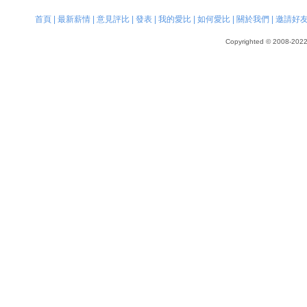
首頁
|
最新薪情
|
意見評比
|
發表
|
我的愛比
|
如何愛比
|
關於我們
|
邀請好
Copyrighted © 2008-2022, 