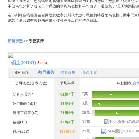
透過下列圖表，您能輕鬆地將知名企業各個熱門工作的待遇一覽無遺！依循公司名稱
不但為您分析了各個工作職位的薪資高低標和平均薪資，還蒐集了“員工快樂指數
在下列綠色橫條圖左右兩端的數字分別代表該行職稱的待遇之高低標，而中間白
別忘了依照您有興趣的產業別搜尋更多工作的待遇資訊。
所有學歷
>>
學歷薪情
碩士(28131)
6 new
熱門報告
排列順序:
最多報告
最高工資
公司職位(發表人數)
平均年薪
年薪圖表(
台
7萬
研究人員(47)
61萬7千
3萬
研究助理(504)
41萬9千
36萬
應用工程師(47)
71萬0千
31萬
秘書(13)
47萬4千
21萬
經理(213)
133萬0千