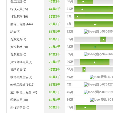
36萬
美工設計(6)
46萬8千
21萬
行政人員(25)
44萬8千
3萬
行政助理(39)
35萬4千
7萬
製程工程師(444)
70萬7千
32萬
記者(7)
56萬0千
81萬
資深文案(1)
86萬6千
42萬
資深業務(28)
70萬8千
59萬
資深襄理(6)
94萬2千
40萬
資深高級專員(7)
70萬6千
46萬
資訊館員(1)
49萬2千
50萬
軟體專案主管(7)
89萬1千
4萬
軟體工程師(1417)
67萬5千
46萬
通訊軟體工程師(26)
80萬5千
39萬
理財專員(10)
60萬8千
33萬
銀行辦事員(6)
50萬5千