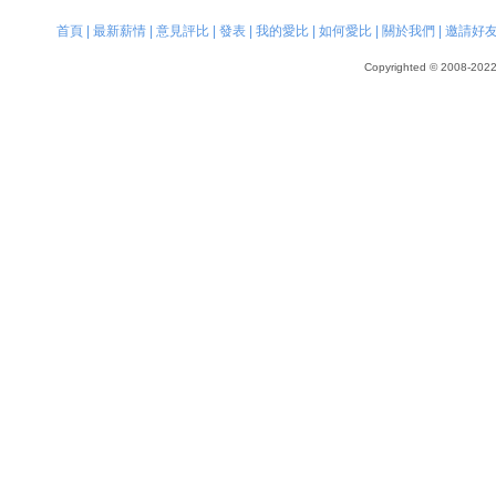
首頁
|
最新薪情
|
意見評比
|
發表
|
我的愛比
|
如何愛比
|
關於我們
|
邀請好
Copyrighted © 2008-2022, 