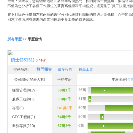
透過下列圖表，您能輕鬆地將知名企業各個熱門工作的待遇一覽無遺！依循公司名稱
不但為您分析了各個工作職位的薪資高低標和平均薪資，還蒐集了“員工快樂指數
在下列綠色橫條圖左右兩端的數字分別代表該行職稱的待遇之高低標，而中間白
別忘了依照您有興趣的產業別搜尋更多工作的待遇資訊。
所有學歷
>>
學歷薪情
碩士(28131)
6 new
熱門報告
排列順序:
最多報告
最高工資
公司職位(發表人數)
平均年薪
年薪圖表(
台
36萬
採購管理師(19)
58萬1千
31萬
兼職工程師(1)
33萬6千
60萬
專理(9)
141萬2千
50萬
GPC工程師(1)
54萬0千
0萬
業務專員(210)
57萬3千