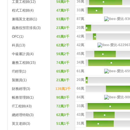
36萬
工業工程師(12)
59萬8千
33萬
程式工程師(4)
47萬9千
87萬
兼職英文老師(1)
93萬6千
20萬
義務役預官排長(3)
23萬8千
42萬
OFC(1)
45萬6千
42萬
科員(13)
62萬2千
45萬
中級審計員(4)
59萬2千
34萬
廠務工程師(15)
74萬4千
61萬
IT經理(1)
65萬9千
20萬
製圖員(1)
21萬6千
66萬
財務經理(3)
139萬3千
84萬
帳務管理師(1)
90萬0千
33萬
IT工程師(43)
72萬3千
43萬
總經理特助(3)
62萬0千
31萬
英文老師(3)
51萬1千