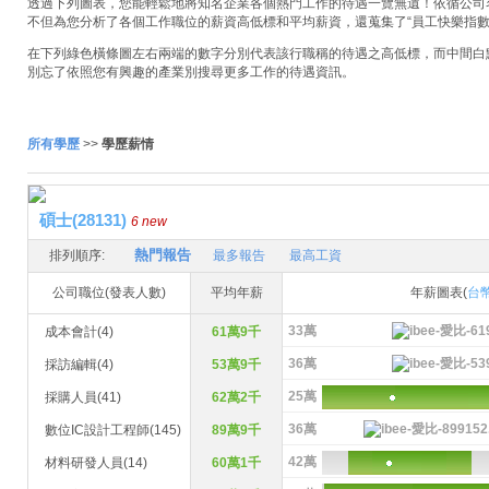
透過下列圖表，您能輕鬆地將知名企業各個熱門工作的待遇一覽無遺！依循公司名稱
不但為您分析了各個工作職位的薪資高低標和平均薪資，還蒐集了“員工快樂指數
在下列綠色橫條圖左右兩端的數字分別代表該行職稱的待遇之高低標，而中間白
別忘了依照您有興趣的產業別搜尋更多工作的待遇資訊。
所有學歷
>>
學歷薪情
碩士(28131)
6 new
熱門報告
排列順序:
最多報告
最高工資
公司職位(發表人數)
平均年薪
年薪圖表(
台
33萬
成本會計(4)
61萬9千
36萬
採訪編輯(4)
53萬9千
25萬
採購人員(41)
62萬2千
36萬
數位IC設計工程師(145)
89萬9千
42萬
材料研發人員(14)
60萬1千