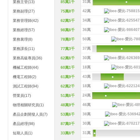
31萬
業務主管(13)
85萬1千
42萬
業務副理(27)
75萬8千
34萬
業務管理師(42)
62萬5千
36萬
業務經理(57)
98萬6千
50萬
業務襄理(8)
78萬0千
37萬
業務課長(11)
77萬3千
30萬
業務高級專員(36)
62萬6千
18萬
機械工程師(44)
60萬1千
43萬
機電工程師(2)
61萬9千
18萬
測試工程師(94)
62萬2千
24萬
營業員(17)
51萬6千
46萬
物理相關研究員(1)
48萬9千
38萬
產品企劃開發人員(7)
53萬6千
30萬
產品經理(98)
87萬0千
31萬
短期人員(1)
33萬6千