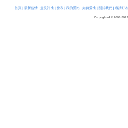
首頁
|
最新薪情
|
意見評比
|
發表
|
我的愛比
|
如何愛比
|
關於我們
|
邀請好
Copyrighted © 2008-2022, 