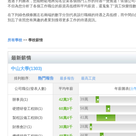
透過下列圖表，您能輕鬆地將知名企業各個熱門工作的待遇一覽無遺！依循公司名稱
不但為您分析了各個工作職位的薪資高低標和平均薪資，還蒐集了“員工快樂指數
在下列綠色橫條圖左右兩端的數字分別代表該行職稱的待遇之高低標，而中間白
別忘了依照您有興趣的產業別搜尋更多工作的待遇資訊。
所有學校
>>
學校薪情
中山大學(1303)
熱門報告
排列順序:
最多報告
最高工資
公司職位(發表人數)
平均年薪
年薪圖表(
台
39萬
辦事員(1)
42萬3千
56萬
硬體研發工程師(1)
60萬0千
41萬
製程設備工程師(3)
56萬4千
28萬
財務會計(1)
30萬0千
46萬