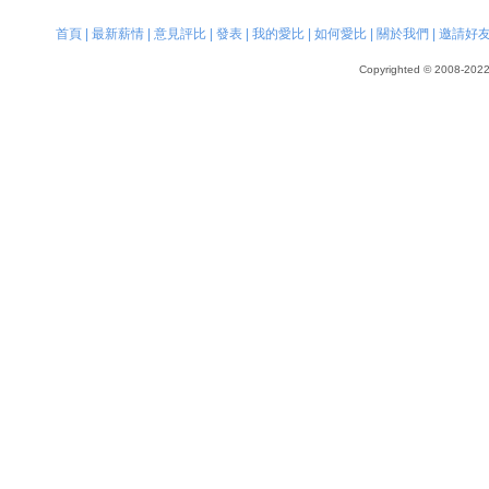
首頁
|
最新薪情
|
意見評比
|
發表
|
我的愛比
|
如何愛比
|
關於我們
|
邀請好
Copyrighted © 2008-2022, 