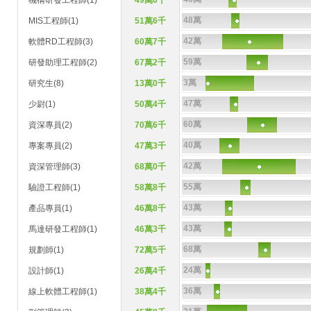
機構研發工程師(1)
49萬6千
48萬
MIS工程師(1)
51萬6千
42萬
軟體RD工程師(3)
60萬7千
59萬
研發助理工程師(2)
67萬2千
3萬
研究生(8)
13萬0千
47萬
少尉(1)
50萬4千
60萬
資深專員(2)
70萬6千
40萬
專案專員(2)
47萬3千
42萬
資深管理師(3)
68萬0千
55萬
驗證工程師(1)
58萬8千
43萬
產品專員(1)
46萬8千
43萬
馬達研發工程師(1)
46萬3千
68萬
規劃師(1)
72萬5千
24萬
設計師(1)
26萬4千
36萬
線上軟體工程師(1)
38萬4千