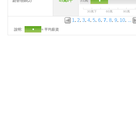
31萬
副管理師(2)
45萬8千
30萬下
60萬
90萬
1
.
2
.
3
.
4
.
5
.
6
.
7
.
8
.
9
.
10
.
...
說明:
= 平均薪資