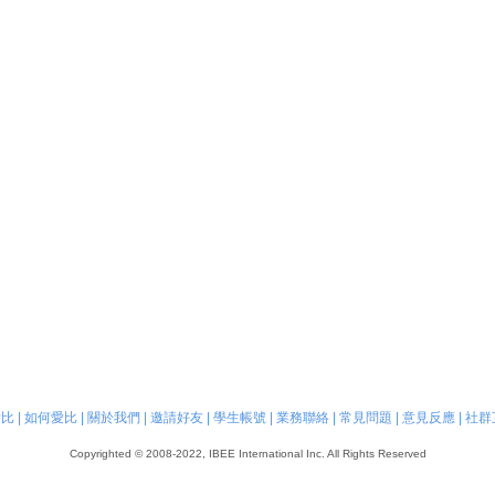
愛比
|
如何愛比
|
關於我們
|
邀請好友
|
學生帳號
|
業務聯絡
|
常見問題
|
意見反應
|
社群
Copyrighted © 2008-2022, IBEE International Inc. All Rights Reserved