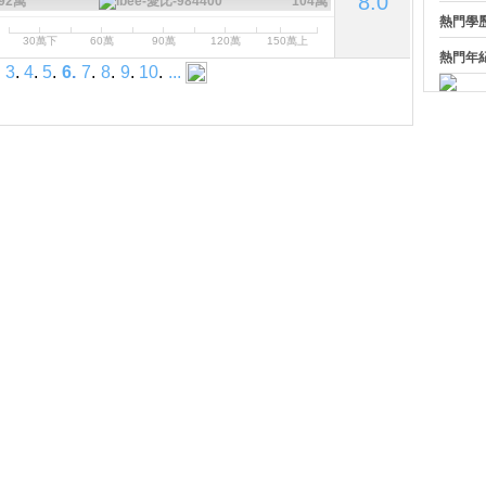
8.0
92萬
104萬
熱門學
30萬下
60萬
90萬
120萬
150萬上
熱門年
.
3
.
4
.
5
.
6
.
7
.
8
.
9
.
10
.
...