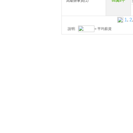
高級辦事員(1)
98萬4千
1
.
2
說明:
= 平均薪資