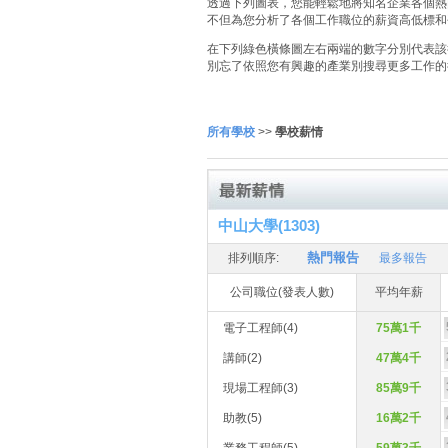
透過下列圖表，您能輕鬆地將知名企業各個熱門
不但為您分析了各個工作職位的薪資高低標和
在下列綠色橫條圖左右兩端的數字分別代表該
別忘了依照您有興趣的產業別搜尋更多工作的
所有學校
>>
學校薪情
中山大學(1303)
熱門報告
排列順序:
最多報告
公司職位(發表人數)
平均年薪
電子工程師(4)
75萬1千
講師(2)
47萬4千
現場工程師(3)
85萬9千
助教(5)
16萬2千