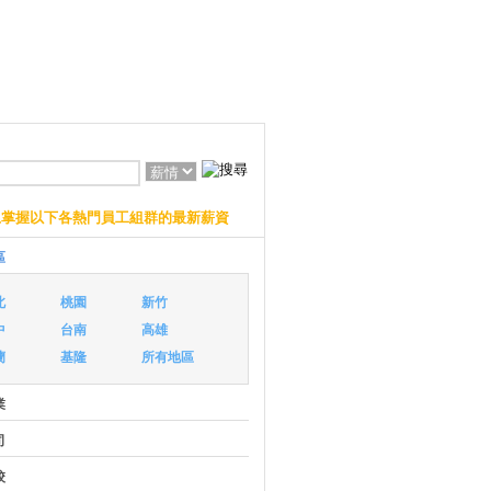
上掌握以下各熱門員工組群的最新薪資
區
北
桃園
新竹
中
台南
高雄
蘭
基隆
所有地區
業
司
校