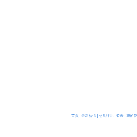
首頁
|
最新薪情
|
意見評比
|
發表
|
我的