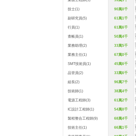
業務工程師(5)
59萬3千
技士(1)
90萬0千
副研究員(5)
61萬1千
行員(1)
61萬6千
查帳員(1)
50萬4千
業務助理(2)
33萬5千
業務主任(1)
67萬0千
SMT技術員(1)
45萬6千
品管員(2)
33萬6千
組長(2)
96萬7千
技術師(1)
38萬4千
電源工程師(3)
61萬2千
IC設計工程師(1)
54萬0千
製程整合工程師(9)
68萬4千
技術主任(1)
66萬1千