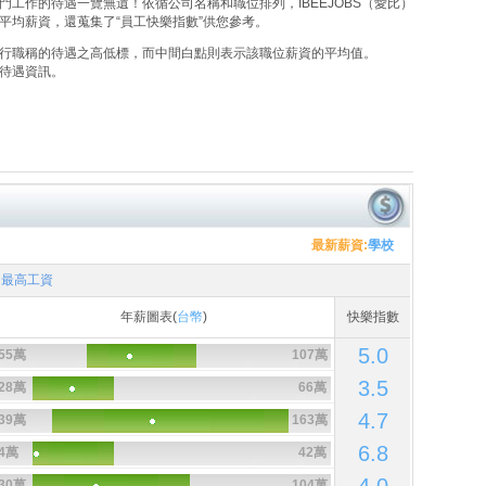
工作的待遇一覽無遺！依循公司名稱和職位排列，IBEEJOBS（愛比）
平均薪資，還蒐集了“員工快樂指數”供您參考。
行職稱的待遇之高低標，而中間白點則表示該職位薪資的平均值。
待遇資訊。
最新薪資:
學校
最高工資
年薪圖表(
台幣
)
快樂指數
5.0
55萬
107萬
3.5
28萬
66萬
4.7
39萬
163萬
6.8
4萬
42萬
30萬
104萬