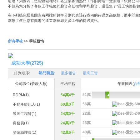
透過下列圖表，您能輕鬆地將知名企業各個熱門工作的待遇一覽無遺！依循公司名稱
不但為您分析了各個工作職位的薪資高低標和平均薪資，還蒐集了“員工快樂指數
在下列綠色橫條圖左右兩端的數字分別代表該行職稱的待遇之高低標，而中間白
別忘了依照您有興趣的產業別搜尋更多工作的待遇資訊。
所有學校
>>
學校薪情
成功大學(2725)
熱門報告
排列順序:
最多報告
最高工資
公司職位(發表人數)
平均年薪
年薪圖表(
台
51萬
RDPM(1)
54萬4千
56萬
不動產經紀人(1)
60萬0千
22萬
製圖工程師(1)
24萬0千
23萬
房務員(1)
24萬9千
40萬
契僱助理員(1)
42萬6千