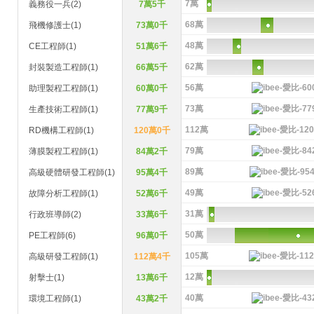
7萬
義務役一兵(2)
7萬5千
68萬
飛機修護士(1)
73萬0千
48萬
CE工程師(1)
51萬6千
62萬
封裝製造工程師(1)
66萬5千
56萬
助理製程工程師(1)
60萬0千
73萬
生產技術工程師(1)
77萬9千
112萬
RD機構工程師(1)
120萬0千
79萬
薄膜製程工程師(1)
84萬2千
89萬
高級硬體研發工程師(1)
95萬4千
49萬
故障分析工程師(1)
52萬6千
31萬
行政班導師(2)
33萬6千
50萬
PE工程師(6)
96萬0千
105萬
高級研發工程師(1)
112萬4千
12萬
射擊士(1)
13萬6千
40萬
環境工程師(1)
43萬2千