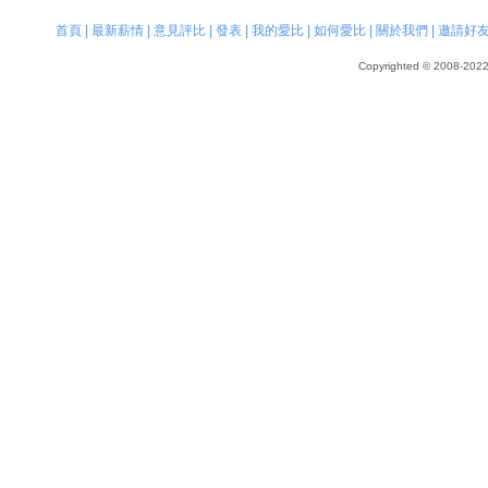
首頁
|
最新薪情
|
意見評比
|
發表
|
我的愛比
|
如何愛比
|
關於我們
|
邀請好
Copyrighted © 2008-2022, 