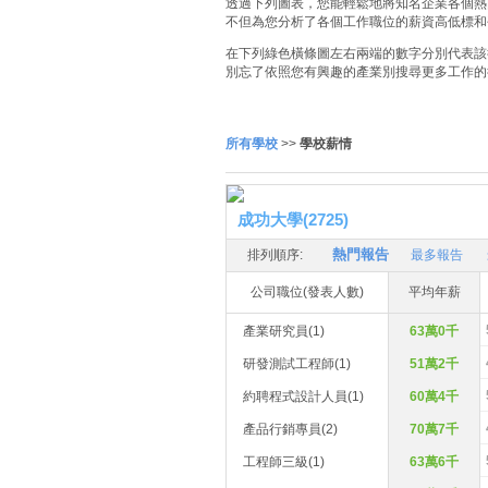
透過下列圖表，您能輕鬆地將知名企業各個熱門
不但為您分析了各個工作職位的薪資高低標和
在下列綠色橫條圖左右兩端的數字分別代表該
別忘了依照您有興趣的產業別搜尋更多工作的
所有學校
>>
學校薪情
成功大學(2725)
熱門報告
排列順序:
最多報告
公司職位(發表人數)
平均年薪
產業研究員(1)
63萬0千
研發測試工程師(1)
51萬2千
約聘程式設計人員(1)
60萬4千
產品行銷專員(2)
70萬7千
工程師三級(1)
63萬6千