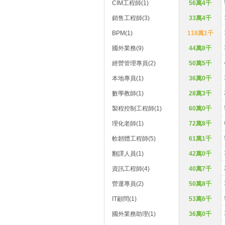
CIM工程師(1)
56萬4千
銷售工程師(3)
33萬4千
BPM(1)
118萬1千
國外業務(9)
44萬8千
經營管理專員(2)
50萬5千
本地專員(1)
36萬0千
數學教師(1)
28萬3千
製程控制工程師(1)
60萬0千
理化老師(1)
72萬8千
軟韌體工程師(5)
61萬1千
翻譯人員(1)
42萬0千
資訊工程師(4)
40萬7千
營運專員(2)
50萬8千
IT顧問(1)
53萬6千
國外業務助理(1)
36萬0千