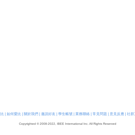
愛比
|
如何愛比
|
關於我們
|
邀請好友
|
學生帳號
|
業務聯絡
|
常見問題
|
意見反應
|
社群
Copyrighted © 2008-2022, IBEE International Inc. All Rights Reserved