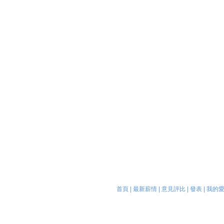
首頁
|
最新薪情
|
意見評比
|
發表
|
我的