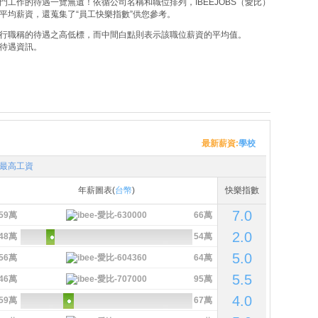
工作的待遇一覽無遺！依循公司名稱和職位排列，IBEEJOBS（愛比）
平均薪資，還蒐集了“員工快樂指數”供您參考。
行職稱的待遇之高低標，而中間白點則表示該職位薪資的平均值。
待遇資訊。
最新薪資:
學校
最高工資
年薪圖表(
台幣
)
快樂指數
7.0
59萬
66萬
2.0
48萬
54萬
5.0
56萬
64萬
5.5
46萬
95萬
4.0
59萬
67萬