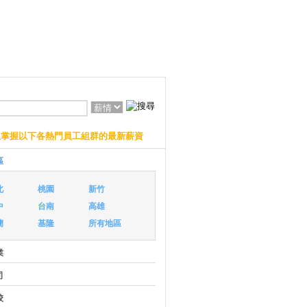
上掌握以下各熱門員工組群的最新薪資
區
北
桃園
新竹
中
台南
高雄
蘭
基隆
所有地區
業
司
校