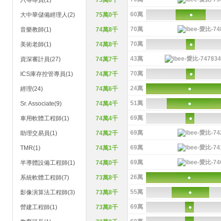
六等專員(1)
75萬0千
60萬
大中華儲備經理人(2)
75萬0千
70萬
音樂教師(1)
74萬8千
70萬
美術老師(1)
74萬8千
43萬
資深審計員(27)
74萬7千
70萬
ICS庫存控管專員(1)
74萬7千
24萬
經理(24)
74萬6千
51萬
Sr. Associate(9)
74萬4千
69萬
車用軟體工程師(1)
74萬4千
69萬
助理交易員(1)
74萬2千
69萬
TMR(1)
74萬1千
69萬
半導體設備工程師(1)
74萬0千
26萬
系統軟體工程師(7)
73萬8千
55萬
影像演算法工程師(3)
73萬8千
69萬
營建工程師(1)
73萬8千