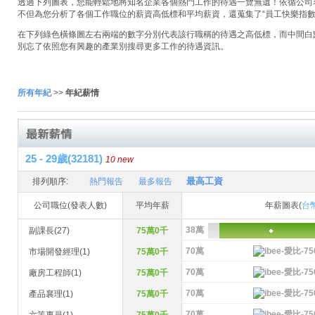
透過下列圖表，您能輕鬆地將知名企業各個熱門工作的待遇一覽無遺！依循公司名稱
不但為您分析了各個工作職位的薪資高低標和平均薪資，還蒐集了“員工快樂指數
在下列綠色橫條圖左右兩端的數字分別代表該行職稱的待遇之高低標，而中間白
別忘了依照您有興趣的產業別搜尋更多工作的待遇資訊。
所有年紀
>>
年紀薪情
25 - 29歲(32181)
10 new
最高工資
排列順序:
熱門報告
最多報告
公司職位(發表人數)
平均年薪
年薪圖表(
台
38萬
副課長(27)
75萬0千
70萬
市場開發經理(1)
75萬0千
70萬
廠房工程師(1)
75萬0千
70萬
產品襄理(1)
75萬0千
70萬