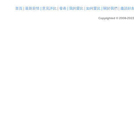
首頁
|
最新薪情
|
意見評比
|
發表
|
我的愛比
|
如何愛比
|
關於我們
|
邀請好
Copyrighted © 2008-2022, 