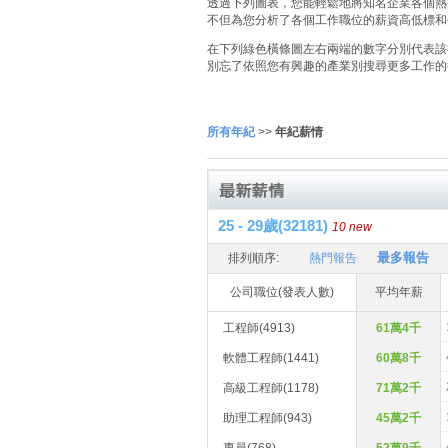
透過下列圖表，您能輕鬆地將知名企業各個熱門
不但為您分析了各個工作職位的薪資高低標和
在下列綠色橫條圖左右兩端的數字分別代表該
別忘了依照您有興趣的產業別搜尋更多工作的
所有年紀
>>
年紀薪情
25 - 29歲(32181)
10 new
最多報告
排列順序:
熱門報告
公司職位(發表人數)
平均年薪
工程師(4913)
61萬4千
軟體工程師(1441)
60萬8千
高級工程師(1178)
71萬2千
助理工程師(943)
45萬2千