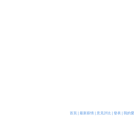
首頁
|
最新薪情
|
意見評比
|
發表
|
我的