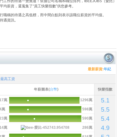
工作的待遇一覽無遺！依循公司名稱和職位排列，IBEEJOBS（愛比）
平均薪資，還蒐集了“員工快樂指數”供您參考。
行職稱的待遇之高低標，而中間白點則表示該職位薪資的平均值。
待遇資訊。
最新薪資:
年紀
最高工資
年薪圖表(
台幣
)
快樂指數
5.1
17萬
1296萬
5.5
4萬
598萬
5.4
23萬
590萬
4.9
14萬
286萬
4萬
616萬