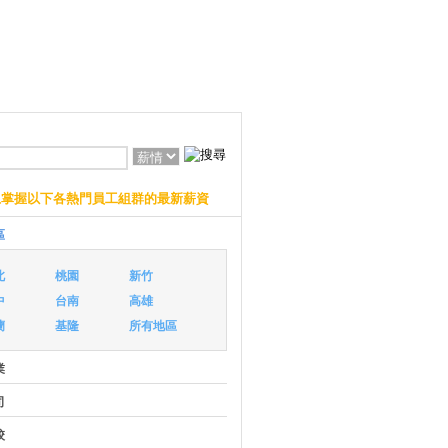
上掌握以下各熱門員工組群的最新薪資
區
北
桃園
新竹
中
台南
高雄
蘭
基隆
所有地區
業
司
校