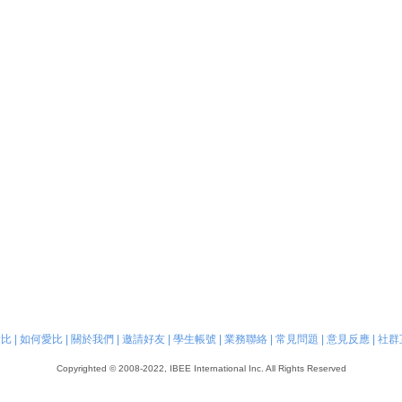
愛比
|
如何愛比
|
關於我們
|
邀請好友
|
學生帳號
|
業務聯絡
|
常見問題
|
意見反應
|
社群
Copyrighted © 2008-2022, IBEE International Inc. All Rights Reserved