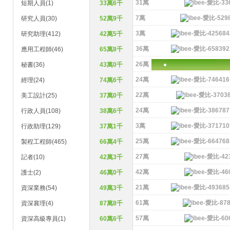
31萬
短期人員(1)
33萬6千
7萬
研究人員(30)
52萬9千
3萬
研究助理(412)
42萬5千
36萬
應用工程師(46)
65萬8千
26萬
秘書(36)
43萬0千
24萬
經理(24)
74萬6千
22萬
美工設計(25)
37萬0千
24萬
行政人員(108)
38萬6千
3萬
行政助理(129)
37萬1千
25萬
製程工程師(465)
66萬4千
27萬
記者(10)
42萬3千
42萬
護士(2)
46萬0千
21萬
資深業務(54)
49萬3千
61萬
資深襄理(4)
87萬8千
57萬
資深高級專員(1)
60萬6千