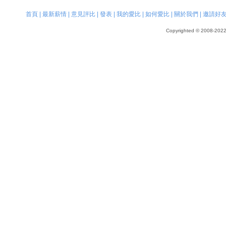
首頁
|
最新薪情
|
意見評比
|
發表
|
我的愛比
|
如何愛比
|
關於我們
|
邀請好
Copyrighted © 2008-2022, 