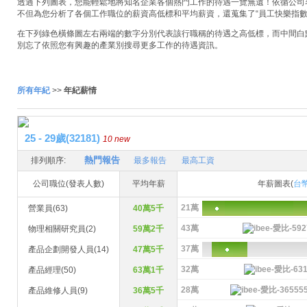
透過下列圖表，您能輕鬆地將知名企業各個熱門工作的待遇一覽無遺！依循公司名稱
不但為您分析了各個工作職位的薪資高低標和平均薪資，還蒐集了“員工快樂指數
在下列綠色橫條圖左右兩端的數字分別代表該行職稱的待遇之高低標，而中間白
別忘了依照您有興趣的產業別搜尋更多工作的待遇資訊。
所有年紀
>>
年紀薪情
25 - 29歲(32181)
10 new
熱門報告
排列順序:
最多報告
最高工資
公司職位(發表人數)
平均年薪
年薪圖表(
台
21萬
營業員(63)
40萬5千
43萬
物理相關研究員(2)
59萬2千
37萬
產品企劃開發人員(14)
47萬5千
32萬
產品經理(50)
63萬1千
28萬
產品維修人員(9)
36萬5千