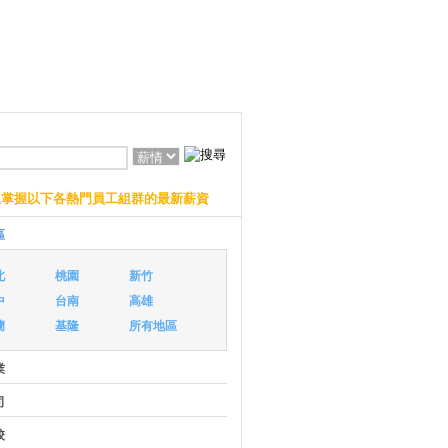
上掌握以下各熱門員工組群的最新薪資
區
北
桃園
新竹
中
台南
高雄
蘭
基隆
所有地區
業
司
校