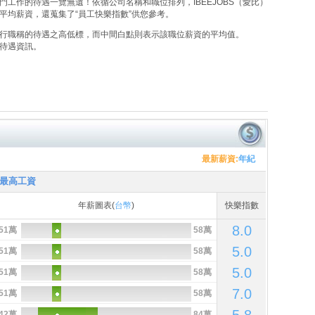
工作的待遇一覽無遺！依循公司名稱和職位排列，IBEEJOBS（愛比）
平均薪資，還蒐集了“員工快樂指數”供您參考。
行職稱的待遇之高低標，而中間白點則表示該職位薪資的平均值。
待遇資訊。
最新薪資:
年紀
最高工資
年薪圖表(
台幣
)
快樂指數
8.0
51萬
58萬
5.0
51萬
58萬
5.0
51萬
58萬
7.0
51萬
58萬
42萬
84萬