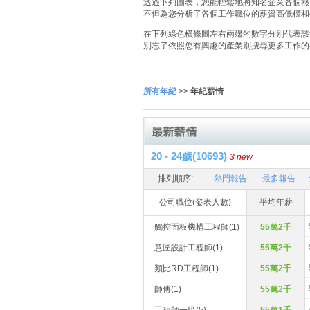
透過下列圖表，您能輕鬆地將知名企業各個熱門
不但為您分析了各個工作職位的薪資高低標和
在下列綠色橫條圖左右兩端的數字分別代表該
別忘了依照您有興趣的產業別搜尋更多工作的
所有年紀
>>
年紀薪情
20 - 24歲(10693)
3 new
排列順序:
熱門報告
最多報告
公司職位(發表人數)
平均年薪
觸控面板機構工程師(1)
55萬2千
意匠設計工程師(1)
55萬2千
類比RD工程師(1)
55萬2千
師傅(1)
55萬2千