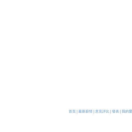
首頁
|
最新薪情
|
意見評比
|
發表
|
我的