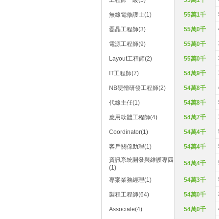
工程師一級(5)
55萬1千
無線電修護士(1)
55萬1千
磊晶工程師(3)
55萬0千
電源工程師(9)
55萬0千
Layout工程師(2)
55萬0千
IT工程師(7)
54萬9千
NB硬體研發工程師(2)
54萬8千
代線主任(1)
54萬8千
應用軟體工程師(4)
54萬7千
Coordinator(1)
54萬4千
客戶關係助理(1)
54萬4千
資訊系統開發與維護專四
54萬4千
(1)
專案業務經理(1)
54萬3千
製程工程師(64)
54萬0千
Associate(4)
54萬0千