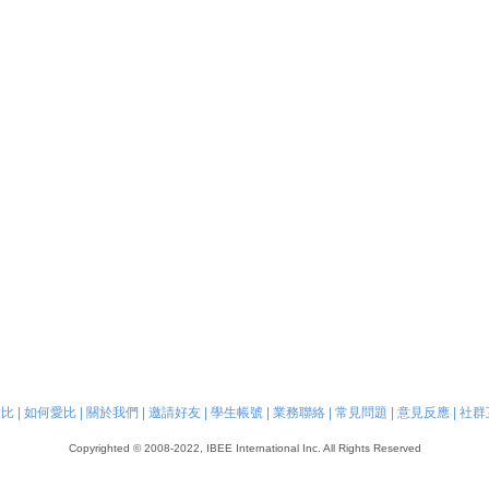
愛比
|
如何愛比
|
關於我們
|
邀請好友
|
學生帳號
|
業務聯絡
|
常見問題
|
意見反應
|
社群
Copyrighted © 2008-2022, IBEE International Inc. All Rights Reserved