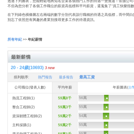
透過下列圖表，您能輕鬆地將知名企業各個熱門工作的待遇一覽無遺！依循公司名稱
不但為您分析了各個工作職位的薪資高低標和平均薪資，還蒐集了“員工快樂指數
在下列綠色橫條圖左右兩端的數字分別代表該行職稱的待遇之高低標，而中間白
別忘了依照您有興趣的產業別搜尋更多工作的待遇資訊。
所有年紀
>>
年紀薪情
20 - 24歲(10693)
3 new
最高工資
排列順序:
熱門報告
最多報告
公司職位(發表人數)
平均年薪
年薪圖表(
台
56萬
熱流工程師(1)
59萬8千
55萬
整合工程師(2)
59萬3千
54萬
資深韌體工程師(2)
59萬2千
55萬
主料採購(1)
59萬2千
55萬