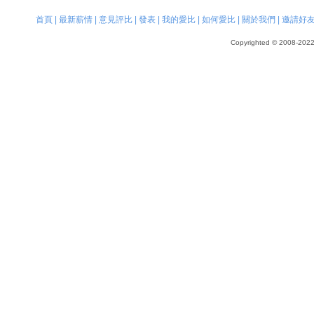
首頁
|
最新薪情
|
意見評比
|
發表
|
我的愛比
|
如何愛比
|
關於我們
|
邀請好
Copyrighted © 2008-2022, 