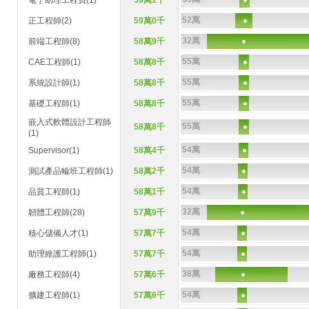
電子助理工程員(1)
59萬1千
52萬
正工程師(2)
59萬0千
32萬
前端工程師(8)
58萬9千
55萬
CAE工程師(1)
58萬8千
55萬
系統設計師(1)
58萬8千
55萬
基礎工程師(1)
58萬8千
嵌入式軟體設計工程師
55萬
58萬8千
(1)
54萬
Supervisor(1)
58萬4千
54萬
測試產品輪班工程師(1)
58萬2千
54萬
品質工程師(1)
58萬1千
32萬
韌體工程師(28)
57萬9千
54萬
核心儲備人才(1)
57萬7千
54萬
助理維護工程師(1)
57萬7千
38萬
廠務工程師(4)
57萬6千
54萬
擴建工程師(1)
57萬6千