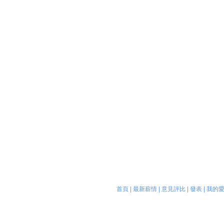
首頁
|
最新薪情
|
意見評比
|
發表
|
我的