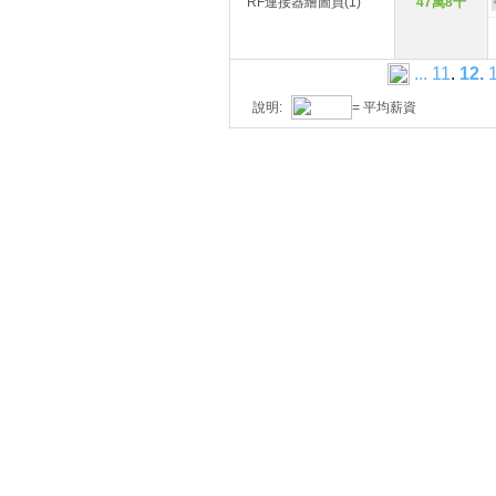
RF連接器繪圖員(1)
47萬8千
...
11
.
12
.
說明:
= 平均薪資