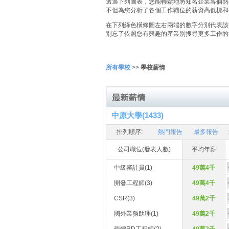
透過下列圖表，您能輕鬆地將知名企業各個熱門
不但為您分析了各個工作職位的薪資高低標和
在下列綠色橫條圖左右兩端的數字分別代表該
別忘了依照您有興趣的產業別搜尋更多工作的
所有學校
>>
學校薪情
中原大學(1433)
排列順序:
熱門報告
最多報告
公司職位(發表人數)
平均年薪
中級審計員(1)
49萬4千
開發工程師(3)
49萬4千
CSR(3)
49萬2千
國外業務助理(1)
49萬2千