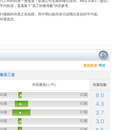
工作的待遇一覽無遺！依循公司名稱和職位排列，IBEEJOBS（愛比）
平均薪資，還蒐集了“員工快樂指數”供您參考。
行職稱的待遇之高低標，而中間白點則表示該職位薪資的平均值。
待遇資訊。
最新薪資:
學校
最高工資
年薪圖表(
台幣
)
快樂指數
8.0
46萬
52萬
4.3
40萬
63萬
3.7
36萬
67萬
3.0
46萬
52萬
45萬
52萬