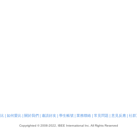
愛比
|
如何愛比
|
關於我們
|
邀請好友
|
學生帳號
|
業務聯絡
|
常見問題
|
意見反應
|
社群
Copyrighted © 2008-2022, IBEE International Inc. All Rights Reserved