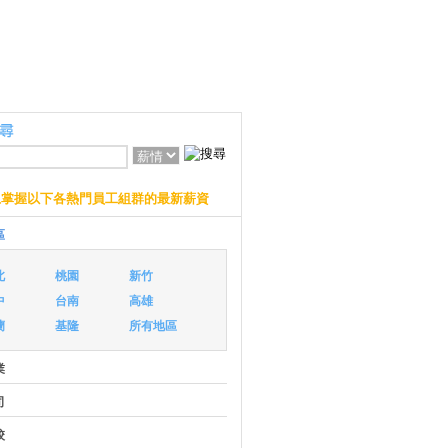
上掌握以下各熱門員工組群的最新薪資
區
北
桃園
新竹
中
台南
高雄
蘭
基隆
所有地區
業
司
校