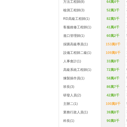
方法工程師(8)
64萬4千
檢測工程師(3)
52萬3千
RD高級工程師(1)
82萬5千
客服維修工程師(1)
41萬4千
進口管理師(1)
60萬2千
採購高級專員(1)
153萬0千
設備工程師二級(1)
109萬6千
人事會計(1)
33萬8千
高級系統工程師(1)
72萬0千
煉製操作員(1)
58萬4千
班長(3)
86萬7千
研發人員(2)
42萬0千
主辦二(1)
100萬8千
業務行政人員(1)
39萬8千
科長(1)
90萬0千