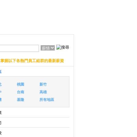
上掌握以下各熱門員工組群的最新薪資
區
北
桃園
新竹
中
台南
高雄
蘭
基隆
所有地區
業
司
校