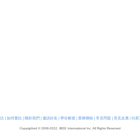
愛比
|
如何愛比
|
關於我們
|
邀請好友
|
學生帳號
|
業務聯絡
|
常見問題
|
意見反應
|
社群
Copyrighted © 2008-2022, IBEE International Inc. All Rights Reserved