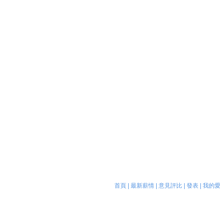
首頁
|
最新薪情
|
意見評比
|
發表
|
我的