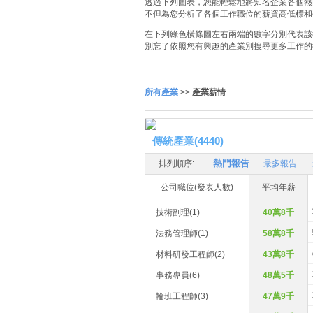
透過下列圖表，您能輕鬆地將知名企業各個熱門
不但為您分析了各個工作職位的薪資高低標和
在下列綠色橫條圖左右兩端的數字分別代表該
別忘了依照您有興趣的產業別搜尋更多工作的
所有產業
>>
產業薪情
傳統產業(4440)
熱門報告
排列順序:
最多報告
公司職位(發表人數)
平均年薪
技術副理(1)
40萬8千
法務管理師(1)
58萬8千
材料研發工程師(2)
43萬8千
事務專員(6)
48萬5千
輪班工程師(3)
47萬9千