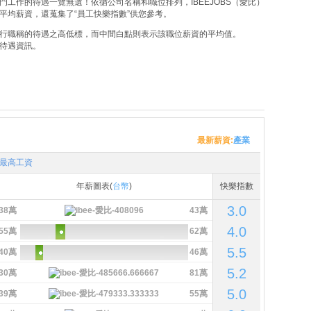
工作的待遇一覽無遺！依循公司名稱和職位排列，IBEEJOBS（愛比）
平均薪資，還蒐集了“員工快樂指數”供您參考。
行職稱的待遇之高低標，而中間白點則表示該職位薪資的平均值。
待遇資訊。
最新薪資:
產業
最高工資
年薪圖表(
台幣
)
快樂指數
3.0
38萬
43萬
4.0
55萬
62萬
5.5
40萬
46萬
5.2
30萬
81萬
5.0
39萬
55萬