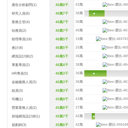
43萬
廣告分析顧問(1)
46萬8千
38萬
研究人員(6)
46萬7千
30萬
業務主管(4)
46萬7千
40萬
站務員(2)
46萬7千
19萬
助理專員(18)
46萬5千
25萬
會計(8)
46萬5千
36萬
網頁設計師(2)
46萬5千
38萬
專案專員(2)
46萬4千
30萬
HR專員(5)
46萬3千
36萬
金融服務人員(5)
46萬3千
40萬
組員(3)
46萬3千
43萬
司機(1)
45萬9千
37萬
營業業務人員(2)
45萬8千
42萬
前端網頁設計師(1)
45萬7千
42萬
規劃師(3)
45萬6千