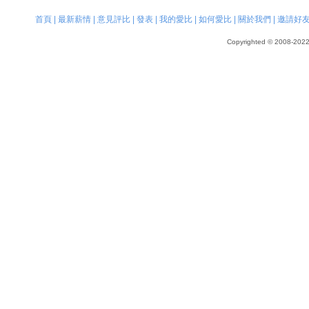
首頁
|
最新薪情
|
意見評比
|
發表
|
我的愛比
|
如何愛比
|
關於我們
|
邀請好
Copyrighted © 2008-2022, 