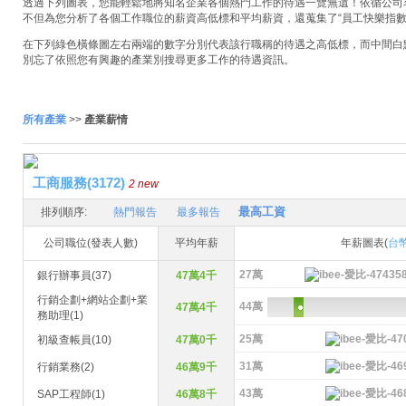
透過下列圖表，您能輕鬆地將知名企業各個熱門工作的待遇一覽無遺！依循公司名稱
不但為您分析了各個工作職位的薪資高低標和平均薪資，還蒐集了“員工快樂指數
在下列綠色橫條圖左右兩端的數字分別代表該行職稱的待遇之高低標，而中間白
別忘了依照您有興趣的產業別搜尋更多工作的待遇資訊。
所有產業
>>
產業薪情
工商服務(3172)
2 new
最高工資
排列順序:
熱門報告
最多報告
公司職位(發表人數)
平均年薪
年薪圖表(
台
27萬
銀行辦事員(37)
47萬4千
行銷企劃+網站企劃+業
44萬
47萬4千
務助理(1)
25萬
初級查帳員(10)
47萬0千
31萬
行銷業務(2)
46萬9千
43萬
SAP工程師(1)
46萬8千