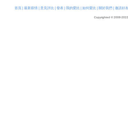
首頁
|
最新薪情
|
意見評比
|
發表
|
我的愛比
|
如何愛比
|
關於我們
|
邀請好
Copyrighted © 2008-2022, 