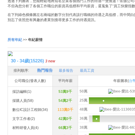
透過下列圖表，您能輕鬆地將知名企業各個熱門工作的待遇一覽無遺！依循公司名稱
不但為您分析了各個工作職位的薪資高低標和平均薪資，還蒐集了“員工快樂指數
在下列綠色橫條圖左右兩端的數字分別代表該行職稱的待遇之高低標，而中間白
別忘了依照您有興趣的產業別搜尋更多工作的待遇資訊。
所有年紀
>>
年紀薪情
30 - 34歲(15226)
3 new
熱門報告
排列順序:
最多報告
最高工資
公司職位(發表人數)
平均年薪
年薪圖表(
台
50萬
採訪編輯(1)
53萬9千
25萬
採購人員(58)
54萬2千
48萬
數位IC設計工程師(34)
113萬0千
36萬
文字工作者(2)
42萬0千
38萬
材料研發人員(4)
66萬3千