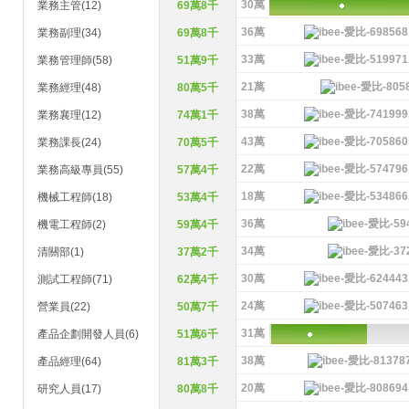
30萬
業務主管(12)
69萬8千
36萬
業務副理(34)
69萬8千
33萬
業務管理師(58)
51萬9千
21萬
業務經理(48)
80萬5千
38萬
業務襄理(12)
74萬1千
43萬
業務課長(24)
70萬5千
22萬
業務高級專員(55)
57萬4千
18萬
機械工程師(18)
53萬4千
36萬
機電工程師(2)
59萬4千
34萬
清關部(1)
37萬2千
30萬
測試工程師(71)
62萬4千
24萬
營業員(22)
50萬7千
31萬
產品企劃開發人員(6)
51萬6千
38萬
產品經理(64)
81萬3千
20萬
研究人員(17)
80萬8千