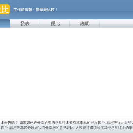
比報告嗎？ 如果您已經分享過您的意見評比並有本網站的登入帳戶, 請您先從此頁登
帳戶, 請您先花幾分鐘與我們分享您的意見評比, 之後即可繼續閱攬其他意見評比的細