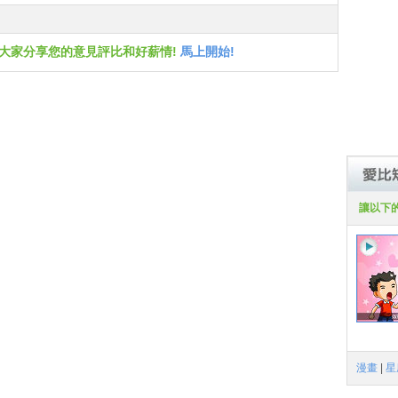
跟大家分享您的意見評比和好薪情!
馬上開始!
讓以下
漫畫
|
星