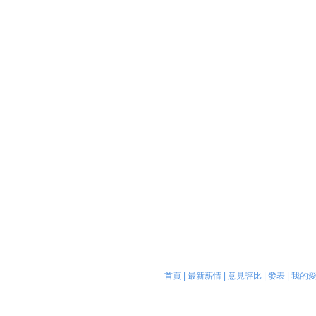
首頁
|
最新薪情
|
意見評比
|
發表
|
我的