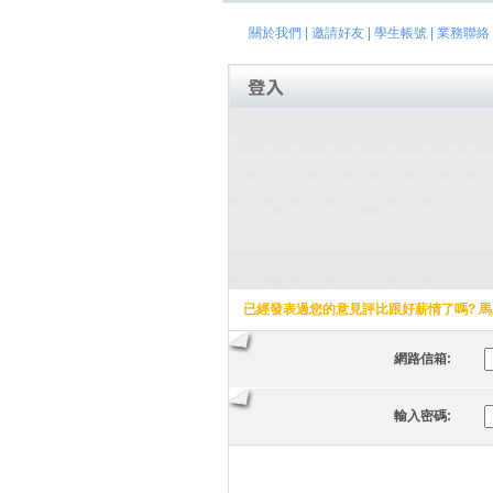
關於我們
|
邀請好友
|
學生帳號
|
業務聯絡
已經發表過您的意見評比跟好薪情了嗎? 馬
網路信箱:
輸入密碼: