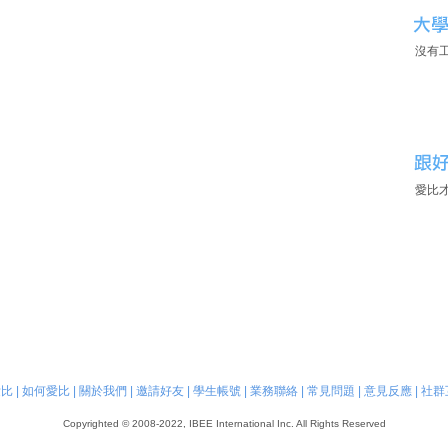
沒有
愛比
愛比
|
如何愛比
|
關於我們
|
邀請好友
|
學生帳號
|
業務聯絡
|
常見問題
|
意見反應
|
社群
Copyrighted © 2008-2022, IBEE International Inc. All Rights Reserved