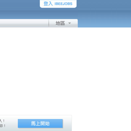
入！
節！