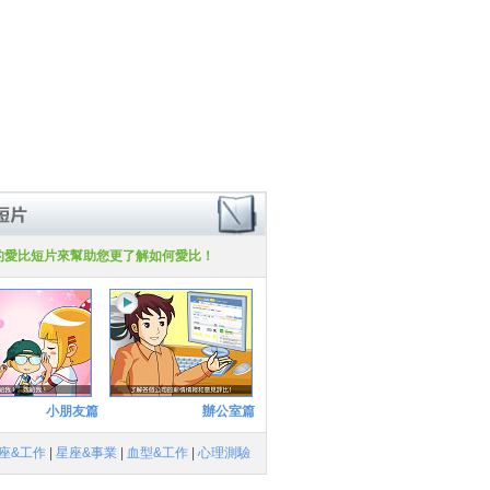
的愛比短片來幫助您更了解如何愛比！
小朋友篇
辦公室篇
座&工作
|
星座&事業
|
血型&工作
|
心理測驗