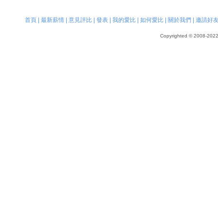
首頁
|
最新薪情
|
意見評比
|
發表
|
我的愛比
|
如何愛比
|
關於我們
|
邀請好
Copyrighted © 2008-2022, 