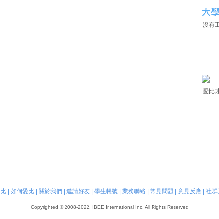
沒有
愛比
愛比
|
如何愛比
|
關於我們
|
邀請好友
|
學生帳號
|
業務聯絡
|
常見問題
|
意見反應
|
社群
Copyrighted © 2008-2022, IBEE International Inc. All Rights Reserved