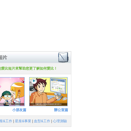
的愛比短片來幫助您更了解如何愛比！
小朋友篇
辦公室篇
座&工作
|
星座&事業
|
血型&工作
|
心理測驗