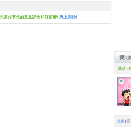
跟大家分享您的意見評比和好薪情!
馬上開始!
讓以下
漫畫
|
星