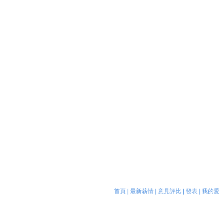
首頁
|
最新薪情
|
意見評比
|
發表
|
我的