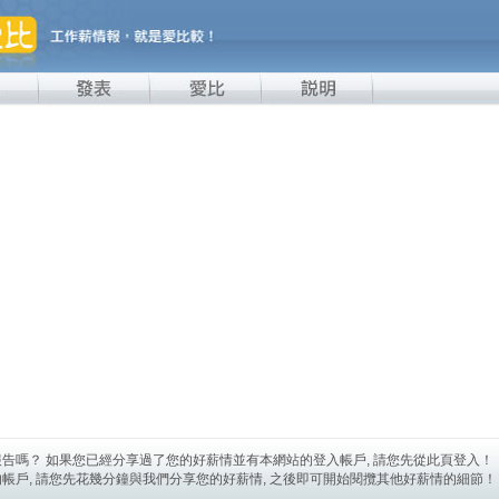
告嗎？ 如果您已經分享過了您的好薪情並有本網站的登入帳戶, 請您先從此頁登入！
帳戶, 請您先花幾分鐘與我們分享您的好薪情, 之後即可開始閱攬其他好薪情的細節！