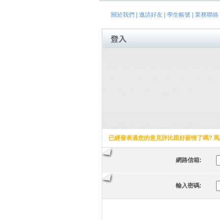
關於我們
|
邀請好友
|
學生帳號
|
業務聯絡
已經發表過您的意見評比跟好薪情了嗎? 馬
網路信箱:
輸入密碼: