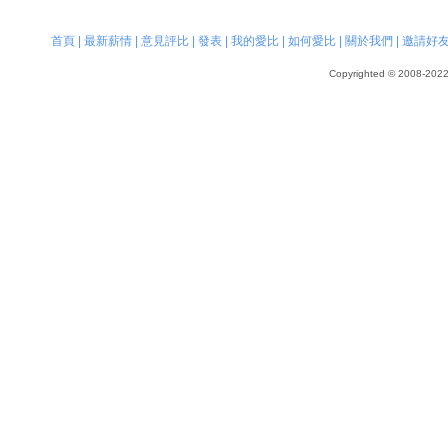
首頁
|
最新薪情
|
意見評比
|
發表
|
我的愛比
|
如何愛比
|
關於我們
|
邀請好
Copyrighted © 2008-2022, 