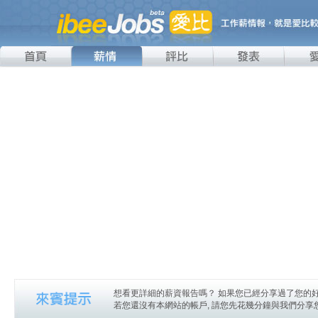
想看更詳細的薪資報告嗎？ 如果您已經分享過了您的好
若您還沒有本網站的帳戶, 請您先花幾分鐘與我們分享