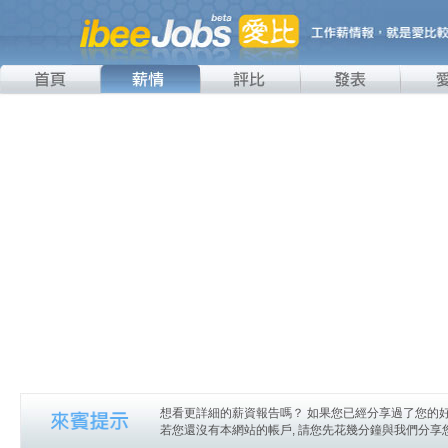
想看更詳細的薪資報告嗎？ 如果您已經分享過了您的好
若您還沒有本網站的帳戶, 請您先花幾分鐘與我們分享