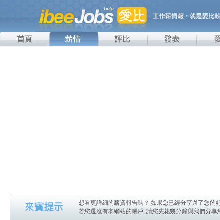
想看更詳細的薪資報告嗎？ 如果您已經分享過了您的好
若您還沒有本網站的帳戶, 請您先花幾分鐘與我們分享