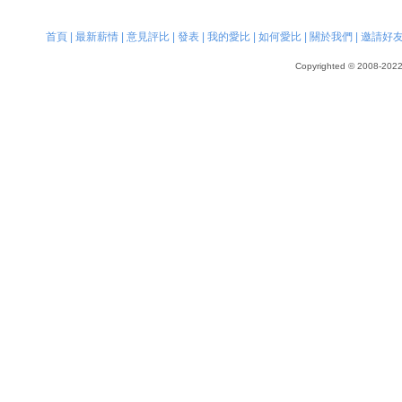
首頁
|
最新薪情
|
意見評比
|
發表
|
我的愛比
|
如何愛比
|
關於我們
|
邀請好
Copyrighted © 2008-2022, 