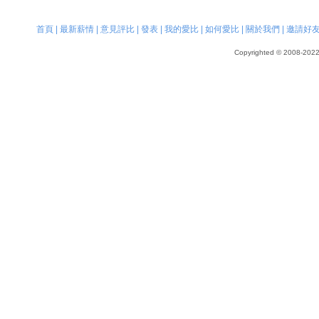
首頁
|
最新薪情
|
意見評比
|
發表
|
我的愛比
|
如何愛比
|
關於我們
|
邀請好
Copyrighted © 2008-2022, 