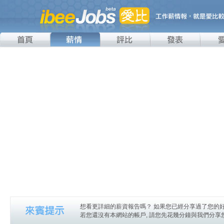
想看更詳細的薪資報告嗎？ 如果您已經分享過了您的好
若您還沒有本網站的帳戶, 請您先花幾分鐘與我們分享