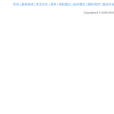
首頁
|
最新薪情
|
意見評比
|
發表
|
我的愛比
|
如何愛比
|
關於我們
|
邀請好
Copyrighted © 2008-2022, 