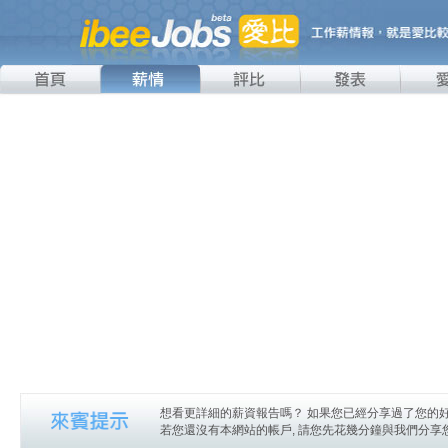
想看更詳細的薪資報告嗎？ 如果您已經分享過了您的好
若您還沒有本網站的帳戶, 請您先花幾分鐘與我們分享