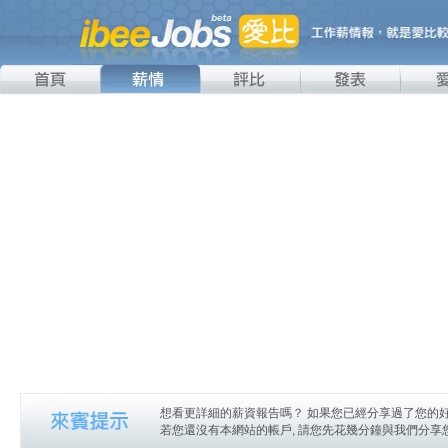
想看更詳細的薪資報告嗎？ 如果您已經分享過了您的好
若您還沒有本網站的帳戶, 請您先花幾分鐘與我們分享