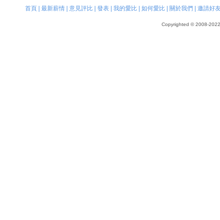
首頁
|
最新薪情
|
意見評比
|
發表
|
我的愛比
|
如何愛比
|
關於我們
|
邀請好
Copyrighted © 2008-2022, 