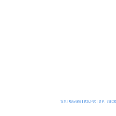
首頁
|
最新薪情
|
意見評比
|
發表
|
我的