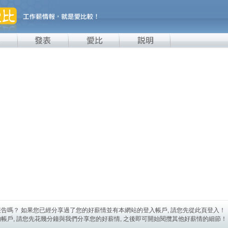
告嗎？ 如果您已經分享過了您的好薪情並有本網站的登入帳戶, 請您先從此頁登入！
帳戶, 請您先花幾分鐘與我們分享您的好薪情, 之後即可開始閱攬其他好薪情的細節！