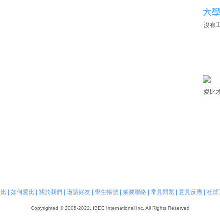
沒有
愛比
愛比
|
如何愛比
|
關於我們
|
邀請好友
|
學生帳號
|
業務聯絡
|
常見問題
|
意見反應
|
社群
Copyrighted © 2008-2022, IBEE International Inc. All Rights Reserved