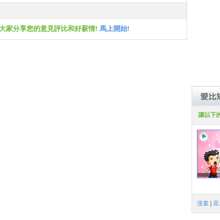
跟大家分享您的意見評比和好薪情!
馬上開始!
讓以下
漫畫
|
星