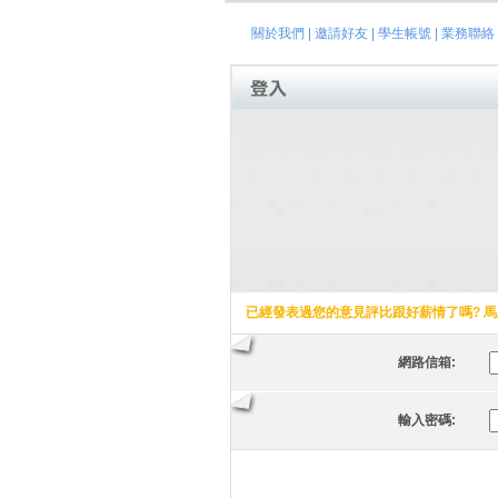
關於我們
|
邀請好友
|
學生帳號
|
業務聯絡
已經發表過您的意見評比跟好薪情了嗎? 馬
網路信箱:
輸入密碼: