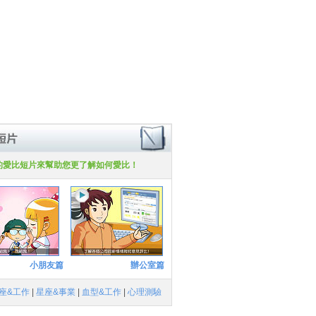
的愛比短片來幫助您更了解如何愛比！
小朋友篇
辦公室篇
座&工作
|
星座&事業
|
血型&工作
|
心理測驗