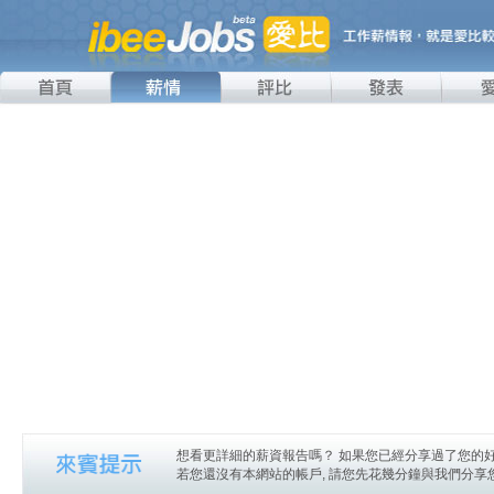
想看更詳細的薪資報告嗎？ 如果您已經分享過了您的好
若您還沒有本網站的帳戶, 請您先花幾分鐘與我們分享