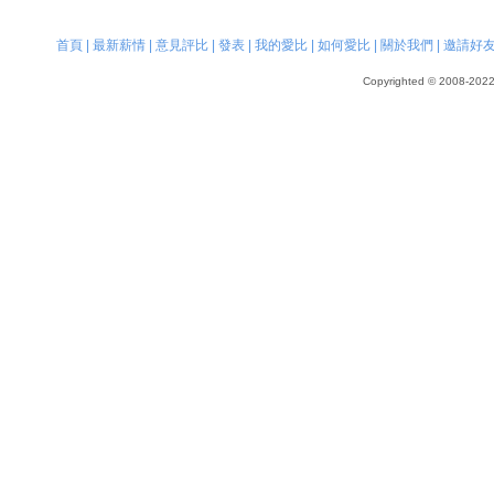
首頁
|
最新薪情
|
意見評比
|
發表
|
我的愛比
|
如何愛比
|
關於我們
|
邀請好
Copyrighted © 2008-2022, 