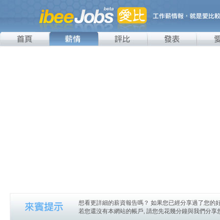
想看更詳細的薪資報告嗎？ 如果您已經分享過了您的好
若您還沒有本網站的帳戶, 請您先花幾分鐘與我們分享