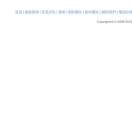
首頁
|
最新薪情
|
意見評比
|
發表
|
我的愛比
|
如何愛比
|
關於我們
|
邀請好
Copyrighted © 2008-2022, 