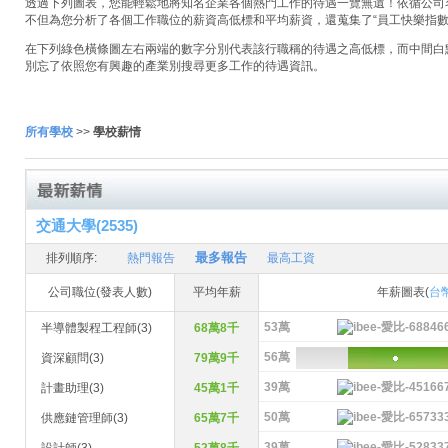
透過下列圖表，您能輕鬆地將知名企業各個熱門工作的待遇一覽無遺！依循公司名稱
不但為您分析了各個工作職位的薪資高低標和平均薪資，還蒐集了“員工快樂指數
在下列綠色橫條圖左右兩端的數字分別代表該行職稱的待遇之高低標，而中間白
別忘了依照您有興趣的產業別搜尋更多工作的待遇資訊。
所有學校
>>
學校薪情
交通大學(2535)
最多報告
排列順序:
熱門報告
最高工資
公司職位(發表人數)
平均年薪
年薪圖表(
台
53萬
半導體製程工程師(3)
68萬8千
56萬
資深顧問(3)
79萬9千
39萬
計畫助理(3)
45萬1千
50萬
供應鏈管理師(3)
65萬7千
39萬