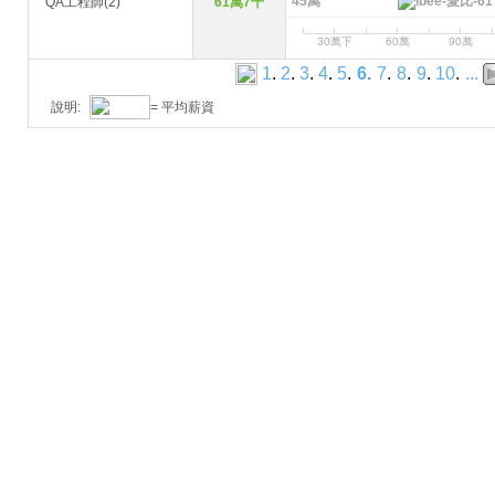
45萬
QA工程師(2)
61萬7千
30萬下
60萬
90萬
1
.
2
.
3
.
4
.
5
.
6
.
7
.
8
.
9
.
10
.
...
說明:
= 平均薪資