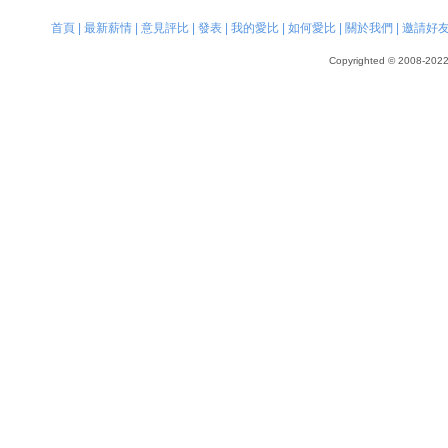
首頁
|
最新薪情
|
意見評比
|
發表
|
我的愛比
|
如何愛比
|
關於我們
|
邀請好
Copyrighted © 2008-2022, 