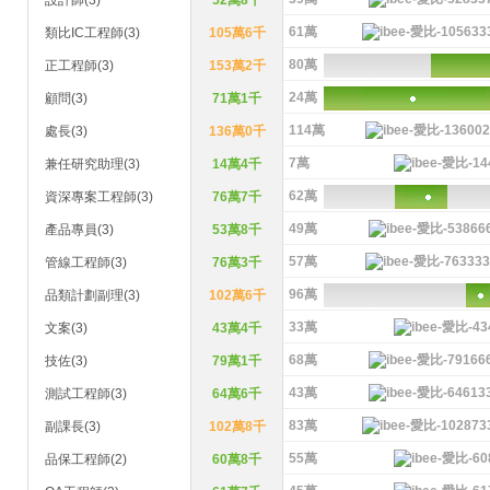
設計師(3)
52萬8千
61萬
類比IC工程師(3)
105萬6千
80萬
正工程師(3)
153萬2千
24萬
顧問(3)
71萬1千
114萬
處長(3)
136萬0千
7萬
兼任研究助理(3)
14萬4千
62萬
資深專案工程師(3)
76萬7千
49萬
產品專員(3)
53萬8千
57萬
管線工程師(3)
76萬3千
96萬
品類計劃副理(3)
102萬6千
33萬
文案(3)
43萬4千
68萬
技佐(3)
79萬1千
43萬
測試工程師(3)
64萬6千
83萬
副課長(3)
102萬8千
55萬
品保工程師(2)
60萬8千