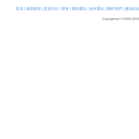
首頁
|
最新薪情
|
意見評比
|
發表
|
我的愛比
|
如何愛比
|
關於我們
|
邀請好
Copyrighted © 2008-2022, 