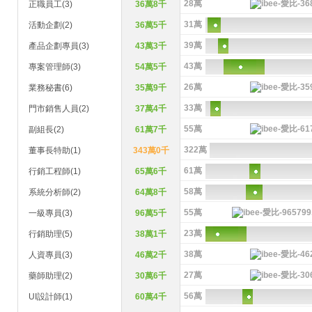
28萬
正職員工(3)
36萬8千
31萬
活動企劃(2)
36萬5千
39萬
產品企劃專員(3)
43萬3千
43萬
專案管理師(3)
54萬5千
26萬
業務秘書(6)
35萬9千
33萬
門市銷售人員(2)
37萬4千
55萬
副組長(2)
61萬7千
322萬
董事長特助(1)
343萬0千
61萬
行銷工程師(1)
65萬6千
58萬
系統分析師(2)
64萬8千
55萬
一級專員(3)
96萬5千
23萬
行銷助理(5)
38萬1千
38萬
人資專員(3)
46萬2千
27萬
藥師助理(2)
30萬6千
56萬
UI設計師(1)
60萬4千