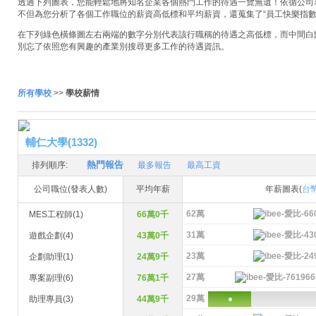
透過下列圖表，您能輕鬆地將知名企業各個熱門工作的待遇一覽無遺！依循公司名稱
不但為您分析了各個工作職位的薪資高低標和平均薪資，還蒐集了“員工快樂指數
在下列綠色橫條圖左右兩端的數字分別代表該行職稱的待遇之高低標，而中間白
別忘了依照您有興趣的產業別搜尋更多工作的待遇資訊。
所有學校
>>
學校薪情
輔仁大學(1332)
熱門報告
排列順序:
最多報告
最高工資
公司職位(發表人數)
平均年薪
年薪圖表(
台
62萬
MES工程師(1)
66萬0千
31萬
遊戲企劃(4)
43萬0千
23萬
企劃助理(1)
24萬9千
27萬
專案副理(6)
76萬1千
29萬
助理專員(3)
44萬9千