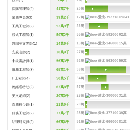
役男(1)
7萬2千
26萬
採購管理師(4)
41萬7千
12萬
業務專員(63)
39萬2千
36萬
工業工程師(2)
52萬9千
55萬
62萬
程式工程師(1)
59萬2千
13萬
15萬
兼職英文老師(1)
14萬6千
27萬
安親老師(2)
30萬9千
52萬
59萬
中級審計員(1)
56萬3千
38萬
廠務工程師(3)
65萬1千
34萬
IT工程師(4)
50萬5千
57萬
總經理特助(2)
63萬8千
28萬
31萬
英文老師(2)
30萬0千
20萬
義務役少尉(1)
21萬6千
35萬
39萬
服務工程師(2)
37萬7千
51萬
81萬
助理研究員(2)
66萬6千