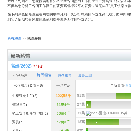
透過下列圖表，您能輕鬆地將知名企業各個熱門工作的待遇一覽無遺！依循公司名稱
不但為您分析了各個工作職位的薪資高低標和平均薪資，還蒐集了“員工快樂指數
在下列綠色橫條圖左右兩端的數字分別代表該行職稱的待遇之高低標，而中間白
別忘了依照您有興趣的產業別搜尋更多工作的待遇資訊。
所有地區
>>
地區薪情
高雄(2692)
4 new
熱門報告
排列順序:
最多報告
最高工資
公司職位(發表人數)
平均年薪
年薪圖表(
台
81萬
生產製造主任(2)
122萬5千
27萬
管理員(2)
31萬9千
31萬
35萬
勞工安全衛生管理師(1)
33萬6千
18萬
課員(7)
47萬0千
6萬