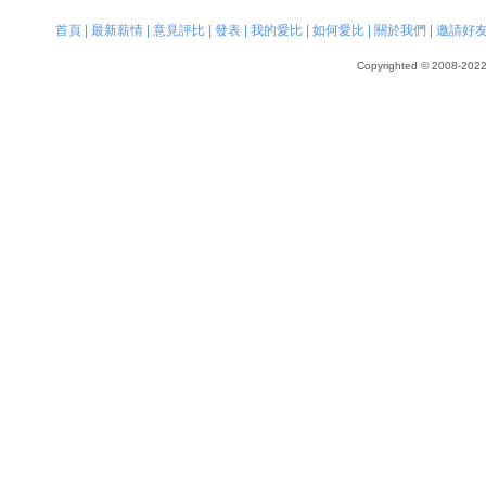
首頁
|
最新薪情
|
意見評比
|
發表
|
我的愛比
|
如何愛比
|
關於我們
|
邀請好
Copyrighted © 2008-2022, 