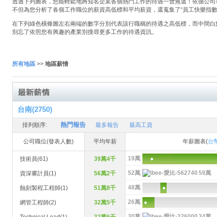
透過下列圖表，您能輕鬆地將知名企業各個熱門工作的待遇一覽無遺！依循公司名稱
不但為您分析了各個工作職位的薪資高低標和平均薪資，還蒐集了“員工快樂指數
在下列綠色橫條圖左右兩端的數字分別代表該行職稱的待遇之高低標，而中間白
別忘了依照您有興趣的產業別搜尋更多工作的待遇資訊。
所有地區
>>
地區薪情
台南(2750)
熱門報告
排列順序:
最多報告
最高工資
公司職位(發表人數)
平均年薪
年薪圖表(
台
19萬
技術員(61)
39萬4千
52萬
59萬
資深審計員(1)
56萬2千
48萬
蝕刻製程工程師(1)
51萬8千
26萬
網管工程師(2)
32萬5千
30萬
34萬