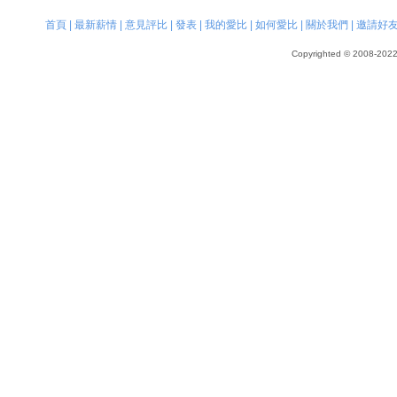
首頁
|
最新薪情
|
意見評比
|
發表
|
我的愛比
|
如何愛比
|
關於我們
|
邀請好
Copyrighted © 2008-2022, 