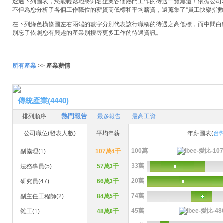
透過下列圖表，您能輕鬆地將知名企業各個熱門工作的待遇一覽無遺！依循公司名稱
不但為您分析了各個工作職位的薪資高低標和平均薪資，還蒐集了“員工快樂指數
在下列綠色橫條圖左右兩端的數字分別代表該行職稱的待遇之高低標，而中間白
別忘了依照您有興趣的產業別搜尋更多工作的待遇資訊。
所有產業
>>
產業薪情
傳統產業(4440)
熱門報告
排列順序:
最多報告
最高工資
公司職位(發表人數)
平均年薪
年薪圖表(
台
100萬
副協理(1)
107萬4千
33萬
法務專員(5)
57萬3千
20萬
研究員(47)
66萬3千
74萬
副主任工程師(2)
84萬5千
45萬
雜工(1)
48萬0千