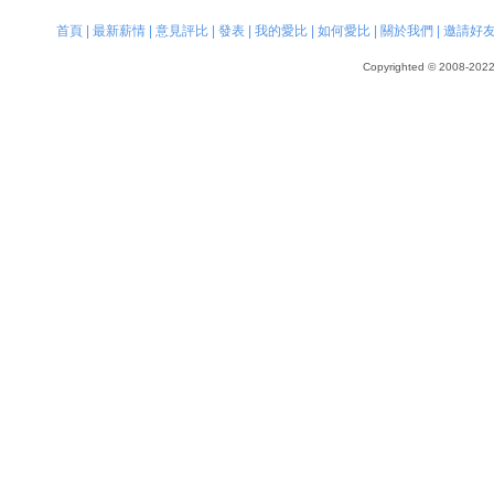
首頁
|
最新薪情
|
意見評比
|
發表
|
我的愛比
|
如何愛比
|
關於我們
|
邀請好
Copyrighted © 2008-2022, 