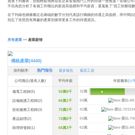
透過下列圖表，您能輕鬆地將知名企業各個熱門工作的待遇一覽無遺！依循公司名稱
不但為您分析了各個工作職位的薪資高低標和平均薪資，還蒐集了“員工快樂指數
在下列綠色橫條圖左右兩端的數字分別代表該行職稱的待遇之高低標，而中間白
別忘了依照您有興趣的產業別搜尋更多工作的待遇資訊。
所有產業
>>
產業薪情
傳統產業(4440)
熱門報告
排列順序:
最多報告
最高工資
公司職位(發表人數)
平均年薪
年薪圖表(
台
32萬
儀電工程師(5)
50萬9千
54萬
設備維護工程師(2)
66萬1千
43萬
技術服務工程師(3)
70萬3千
54萬
產品副理(2)
74萬8千
62萬
助理研發師(1)
66萬3千