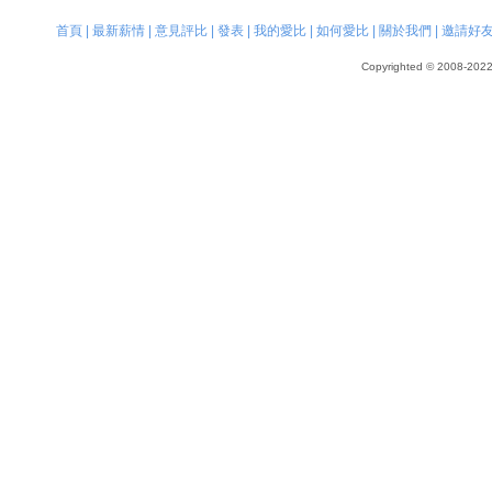
首頁
|
最新薪情
|
意見評比
|
發表
|
我的愛比
|
如何愛比
|
關於我們
|
邀請好
Copyrighted © 2008-2022, 