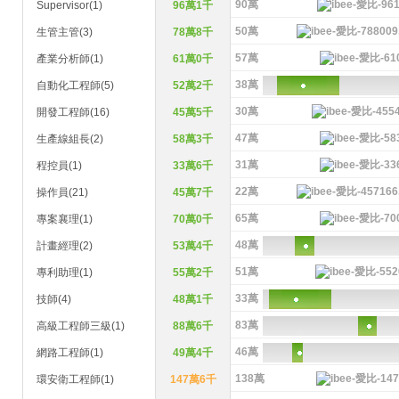
90萬
Supervisor(1)
96萬1千
50萬
生管主管(3)
78萬8千
57萬
產業分析師(1)
61萬0千
38萬
自動化工程師(5)
52萬2千
30萬
開發工程師(16)
45萬5千
47萬
生產線組長(2)
58萬3千
31萬
程控員(1)
33萬6千
22萬
操作員(21)
45萬7千
65萬
專案襄理(1)
70萬0千
48萬
計畫經理(2)
53萬4千
51萬
專利助理(1)
55萬2千
33萬
技師(4)
48萬1千
83萬
高級工程師三級(1)
88萬6千
46萬
網路工程師(1)
49萬4千
138萬
環安衛工程師(1)
147萬6千