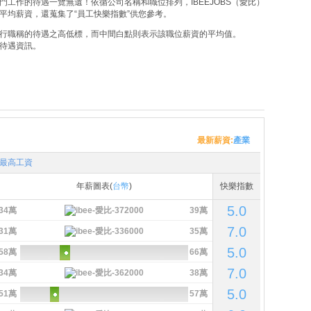
工作的待遇一覽無遺！依循公司名稱和職位排列，IBEEJOBS（愛比）
平均薪資，還蒐集了“員工快樂指數”供您參考。
行職稱的待遇之高低標，而中間白點則表示該職位薪資的平均值。
待遇資訊。
最新薪資:
產業
最高工資
年薪圖表(
台幣
)
快樂指數
5.0
34萬
39萬
7.0
31萬
35萬
5.0
58萬
66萬
7.0
34萬
38萬
5.0
51萬
57萬