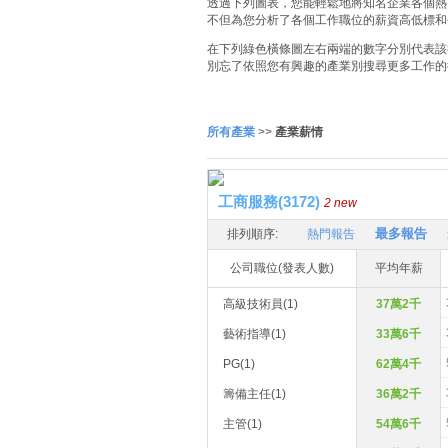
透過下列圖表，您能輕鬆地將知名企業各個熱門
不但為您分析了各個工作職位的薪資高低標和
在下列綠色橫條圖左右兩端的數字分別代表該
別忘了依照您有興趣的產業別搜尋更多工作的
所有產業
>>
產業薪情
工商服務(3172)
2 new
最多報告
排列順序:
熱門報告
公司職位(發表人數)
平均年薪
高級技術員(1)
37萬2千
藝術指導(1)
33萬6千
PG(1)
62萬4千
籌備主任(1)
36萬2千
主管(1)
54萬6千