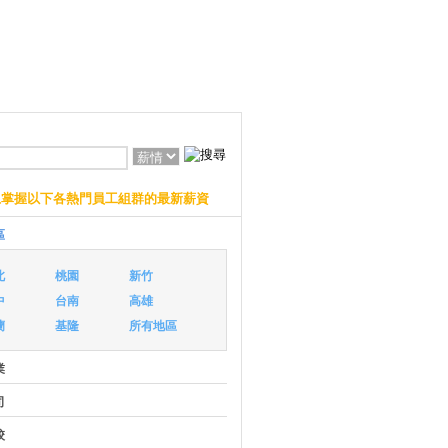
上掌握以下各熱門員工組群的最新薪資
區
北
桃園
新竹
中
台南
高雄
蘭
基隆
所有地區
業
司
校