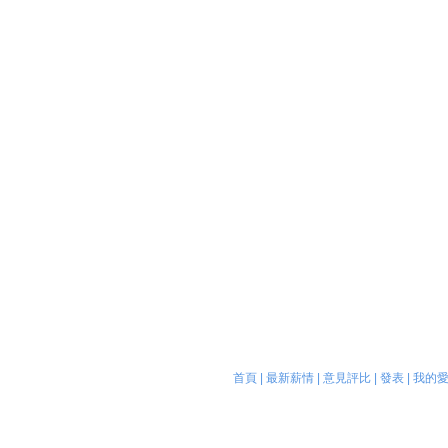
首頁
|
最新薪情
|
意見評比
|
發表
|
我的