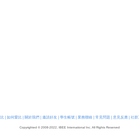
愛比
|
如何愛比
|
關於我們
|
邀請好友
|
學生帳號
|
業務聯絡
|
常見問題
|
意見反應
|
社群
Copyrighted © 2008-2022, IBEE International Inc. All Rights Reserved