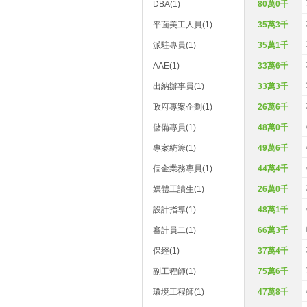
DBA(1)
80萬0千
平面美工人員(1)
35萬3千
派駐專員(1)
35萬1千
AAE(1)
33萬6千
出納辦事員(1)
33萬3千
政府專案企劃(1)
26萬6千
儲備專員(1)
48萬0千
專案統籌(1)
49萬6千
個金業務專員(1)
44萬4千
媒體工讀生(1)
26萬0千
設計指導(1)
48萬1千
審計員二(1)
66萬3千
保經(1)
37萬4千
副工程師(1)
75萬6千
環境工程師(1)
47萬8千