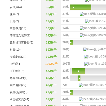
專案執行(1)
42萬0千
14萬
管理員(4)
36萬8千
37萬
課員(7)
63萬3千
11萬
役男(2)
12萬3千
14萬
業務專員(13)
36萬9千
14萬
兼職英文老師(9)
58萬9千
20萬
義務役預官排長(5)
22萬9千
50萬
科員(10)
69萬6千
21萬
安親老師(24)
30萬9千
102萬
IT經理(1)
109萬2千
33萬
IT工程師(2)
47萬8千
46萬
總經理特助(1)
49萬2千
7萬
英文老師(22)
49萬1千
20萬
義務役少尉(5)
22萬7千
44萬
助理研究員(24)
67萬2千