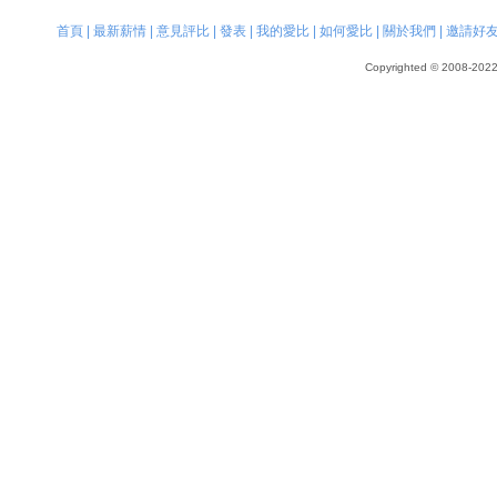
首頁
|
最新薪情
|
意見評比
|
發表
|
我的愛比
|
如何愛比
|
關於我們
|
邀請好
Copyrighted © 2008-2022, 