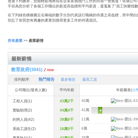
透過下列圖表，您能輕鬆地將知名企業各個熱門工作的待遇一覽無遺！依循公司名稱
不但為您分析了各個工作職位的薪資高低標和平均薪資，還蒐集了“員工快樂指數
在下列綠色橫條圖左右兩端的數字分別代表該行職稱的待遇之高低標，而中間白
別忘了依照您有興趣的產業別搜尋更多工作的待遇資訊。
所有產業
>>
產業薪情
教育政府(3041)
2 new
熱門報告
排列順序:
最多報告
最高工資
公司職位(發表人數)
平均年薪
年薪圖表(
台
40萬
工程人員(1)
43萬2千
41萬
實驗助理(2)
44萬4千
11萬
約聘人員(42)
39萬6千
6萬
系統工讀生(2)
16萬0千
39萬