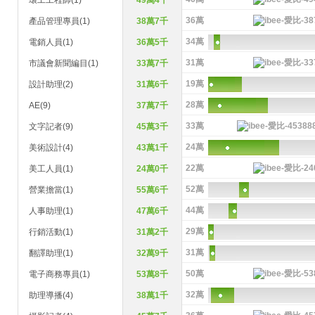
環工工程師(1)
49萬4千
36萬
產品管理專員(1)
38萬7千
34萬
電銷人員(1)
36萬5千
31萬
市議會新聞編目(1)
33萬7千
19萬
設計助理(2)
31萬6千
28萬
AE(9)
37萬7千
33萬
文字記者(9)
45萬3千
24萬
美術設計(4)
43萬1千
22萬
美工人員(1)
24萬0千
52萬
營業擔當(1)
55萬6千
44萬
人事助理(1)
47萬6千
29萬
行銷活動(1)
31萬2千
31萬
翻譯助理(1)
32萬9千
50萬
電子商務專員(1)
53萬8千
32萬
助理導播(4)
38萬1千