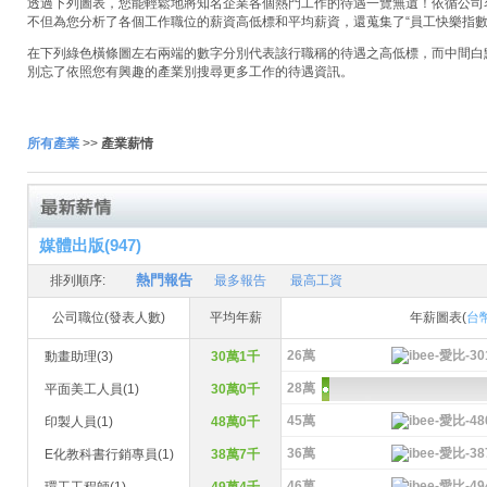
透過下列圖表，您能輕鬆地將知名企業各個熱門工作的待遇一覽無遺！依循公司名稱
不但為您分析了各個工作職位的薪資高低標和平均薪資，還蒐集了“員工快樂指數
在下列綠色橫條圖左右兩端的數字分別代表該行職稱的待遇之高低標，而中間白
別忘了依照您有興趣的產業別搜尋更多工作的待遇資訊。
所有產業
>>
產業薪情
媒體出版(947)
熱門報告
排列順序:
最多報告
最高工資
公司職位(發表人數)
平均年薪
年薪圖表(
台
26萬
動畫助理(3)
30萬1千
28萬
平面美工人員(1)
30萬0千
45萬
印製人員(1)
48萬0千
36萬
E化教科書行銷專員(1)
38萬7千
46萬