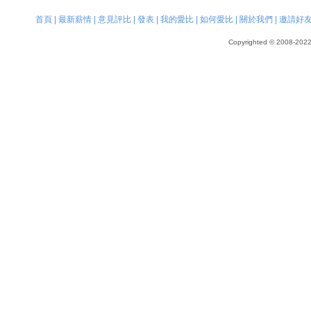
首頁
|
最新薪情
|
意見評比
|
發表
|
我的愛比
|
如何愛比
|
關於我們
|
邀請好
Copyrighted © 2008-2022, 