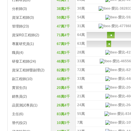
行銷專員(8)
41萬1千
30萬
分析師(3)
38萬2千
54萬
資深工程師(3)
59萬2千
31萬
管理師(23)
47萬7千
64萬
資深RD工程師(2)
71萬4千
63萬
專案研究員(1)
67萬9千
28萬
職員(4)
41萬5千
33萬
研發工程師(24)
46萬5千
72萬
資深工程師暨副理(2)
82萬5千
33萬
副工程師(10)
44萬8千
9萬
實習生(5)
20萬4千
21萬
銷售員(2)
46萬0千
24萬
品質測試專員(1)
26萬4千
55萬
主任(6)
83萬4千
7萬
替代役(2)
10萬5千