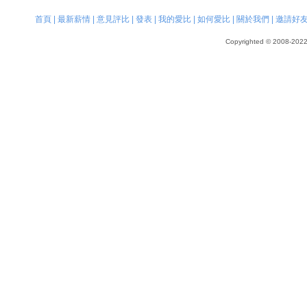
首頁
|
最新薪情
|
意見評比
|
發表
|
我的愛比
|
如何愛比
|
關於我們
|
邀請好
Copyrighted © 2008-2022, 