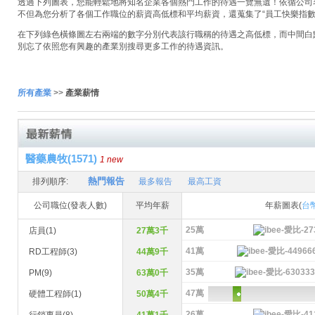
透過下列圖表，您能輕鬆地將知名企業各個熱門工作的待遇一覽無遺！依循公司名稱
不但為您分析了各個工作職位的薪資高低標和平均薪資，還蒐集了“員工快樂指數
在下列綠色橫條圖左右兩端的數字分別代表該行職稱的待遇之高低標，而中間白
別忘了依照您有興趣的產業別搜尋更多工作的待遇資訊。
所有產業
>>
產業薪情
醫藥農牧(1571)
1 new
熱門報告
排列順序:
最多報告
最高工資
公司職位(發表人數)
平均年薪
年薪圖表(
台
25萬
店員(1)
27萬3千
41萬
RD工程師(3)
44萬9千
35萬
PM(9)
63萬0千
47萬
硬體工程師(1)
50萬4千
26萬