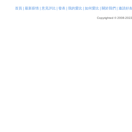
首頁
|
最新薪情
|
意見評比
|
發表
|
我的愛比
|
如何愛比
|
關於我們
|
邀請好
Copyrighted © 2008-2022, 