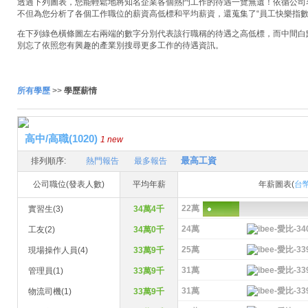
透過下列圖表，您能輕鬆地將知名企業各個熱門工作的待遇一覽無遺！依循公司名稱
不但為您分析了各個工作職位的薪資高低標和平均薪資，還蒐集了“員工快樂指數
在下列綠色橫條圖左右兩端的數字分別代表該行職稱的待遇之高低標，而中間白
別忘了依照您有興趣的產業別搜尋更多工作的待遇資訊。
所有學歷
>>
學歷薪情
高中/高職(1020)
1 new
最高工資
排列順序:
熱門報告
最多報告
公司職位(發表人數)
平均年薪
年薪圖表(
台
22萬
實習生(3)
34萬4千
24萬
工友(2)
34萬0千
25萬
現場操作人員(4)
33萬9千
31萬
管理員(1)
33萬9千
31萬
物流司機(1)
33萬9千