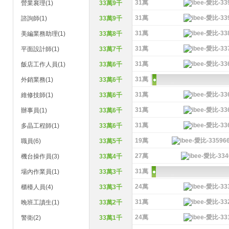
31萬
營業襄理(1)
33萬9千
31萬
諮詢師(1)
33萬9千
31萬
美編業務助理(1)
33萬8千
31萬
平面設計師(1)
33萬7千
31萬
飯店工作人員(1)
33萬6千
31萬
外銷業務(1)
33萬6千
31萬
維修技師(1)
33萬6千
31萬
辦事員(1)
33萬6千
31萬
多晶工程師(1)
33萬6千
19萬
職員(6)
33萬5千
27萬
機台操作員(3)
33萬4千
31萬
場內作業員(1)
33萬3千
24萬
櫃檯人員(4)
33萬3千
31萬
晚班工讀生(1)
33萬2千
24萬
警衛(2)
33萬1千