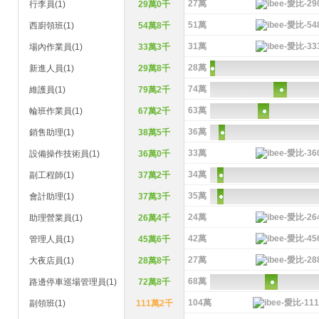
27萬
行李員(1)
29萬0千
51萬
西廚領班(1)
54萬8千
31萬
場內作業員(1)
33萬3千
28萬
新進人員(1)
29萬8千
74萬
維護員(1)
79萬2千
63萬
輪班作業員(1)
67萬2千
36萬
銷售助理(1)
38萬5千
33萬
設備操作技術員(1)
36萬0千
34萬
副工程師(1)
37萬2千
35萬
會計助理(1)
37萬3千
24萬
助理營業員(1)
26萬4千
42萬
管理人員(1)
45萬6千
27萬
大夜店員(1)
28萬8千
68萬
路邊停車巡場管理員(1)
72萬8千
104萬
副領班(1)
111萬2千