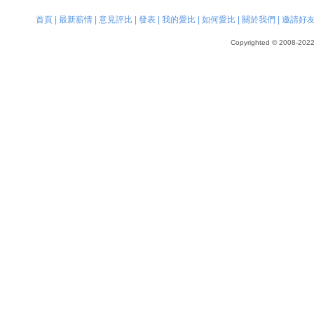
首頁
|
最新薪情
|
意見評比
|
發表
|
我的愛比
|
如何愛比
|
關於我們
|
邀請好
Copyrighted © 2008-2022, 