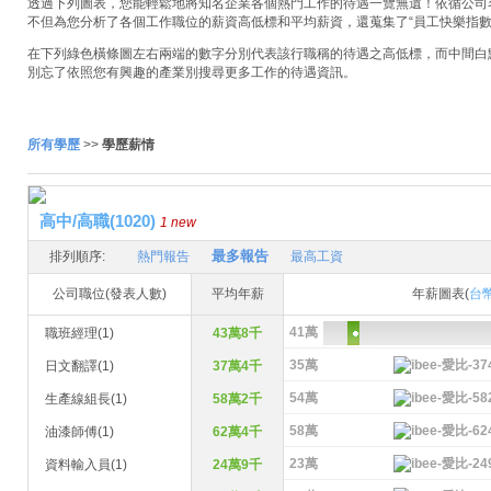
透過下列圖表，您能輕鬆地將知名企業各個熱門工作的待遇一覽無遺！依循公司名稱
不但為您分析了各個工作職位的薪資高低標和平均薪資，還蒐集了“員工快樂指數
在下列綠色橫條圖左右兩端的數字分別代表該行職稱的待遇之高低標，而中間白
別忘了依照您有興趣的產業別搜尋更多工作的待遇資訊。
所有學歷
>>
學歷薪情
高中/高職(1020)
1 new
最多報告
排列順序:
熱門報告
最高工資
公司職位(發表人數)
平均年薪
年薪圖表(
台
41萬
職班經理(1)
43萬8千
35萬
日文翻譯(1)
37萬4千
54萬
生產線組長(1)
58萬2千
58萬
油漆師傅(1)
62萬4千
23萬
資料輸入員(1)
24萬9千