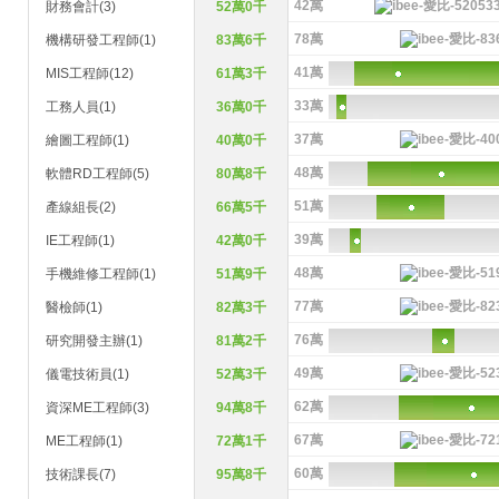
42萬
財務會計(3)
52萬0千
78萬
機構研發工程師(1)
83萬6千
41萬
MIS工程師(12)
61萬3千
33萬
工務人員(1)
36萬0千
37萬
繪圖工程師(1)
40萬0千
48萬
軟體RD工程師(5)
80萬8千
51萬
產線組長(2)
66萬5千
39萬
IE工程師(1)
42萬0千
48萬
手機維修工程師(1)
51萬9千
77萬
醫檢師(1)
82萬3千
76萬
研究開發主辦(1)
81萬2千
49萬
儀電技術員(1)
52萬3千
62萬
資深ME工程師(3)
94萬8千
67萬
ME工程師(1)
72萬1千
60萬
技術課長(7)
95萬8千