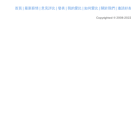
首頁
|
最新薪情
|
意見評比
|
發表
|
我的愛比
|
如何愛比
|
關於我們
|
邀請好
Copyrighted © 2008-2022, 