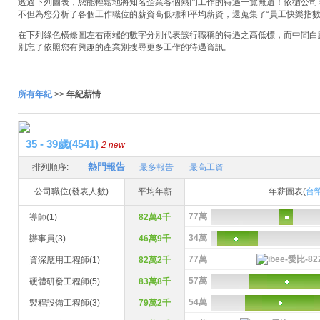
透過下列圖表，您能輕鬆地將知名企業各個熱門工作的待遇一覽無遺！依循公司名稱
不但為您分析了各個工作職位的薪資高低標和平均薪資，還蒐集了“員工快樂指數
在下列綠色橫條圖左右兩端的數字分別代表該行職稱的待遇之高低標，而中間白
別忘了依照您有興趣的產業別搜尋更多工作的待遇資訊。
所有年紀
>>
年紀薪情
35 - 39歲(4541)
2 new
熱門報告
排列順序:
最多報告
最高工資
公司職位(發表人數)
平均年薪
年薪圖表(
台
77萬
導師(1)
82萬4千
34萬
辦事員(3)
46萬9千
77萬
資深應用工程師(1)
82萬2千
57萬
硬體研發工程師(5)
83萬8千
54萬
製程設備工程師(3)
79萬2千